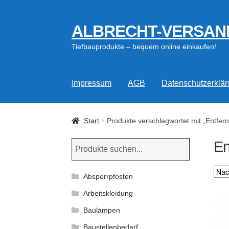
ALBRECHT-VERSAN
Zur
Zum
Navigation
Inhalt
Tiefbauprodukte – bequem online einkaufen!
springen
springen
Impressum
AGB
Datenschutzerklä
Start
Produkte verschlagwortet mit „Entfe
En
Absperrpfosten
Arbeitskleidung
Baulampen
Baustellenbedarf