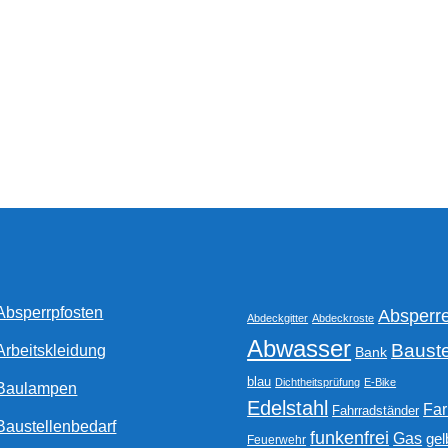
Absperrpfosten
Absperr
Abdeckgitter
Abdeckroste
Abwasser
Bauste
Arbeitskleidung
Bank
blau
Dichtheitsprüfung
E-Bike
Baulampen
Edelstahl
Fa
Fahrradständer
Baustellenbedarf
funkenfrei
Gas
gel
Feuerwehr