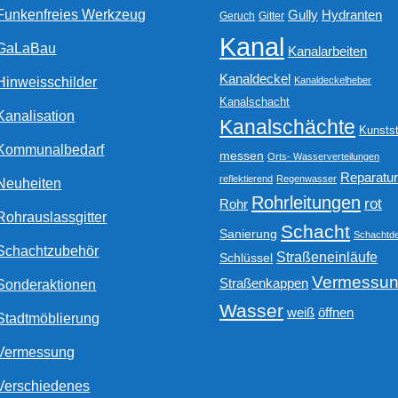
Funkenfreies Werkzeug
Gully
Hydranten
Geruch
Gitter
Kanal
GaLaBau
Kanalarbeiten
Kanaldeckel
Hinweisschilder
Kanaldeckelheber
Kanalschacht
Kanalisation
Kanalschächte
Kunstst
Kommunalbedarf
messen
Orts- Wasserverteilungen
Reparatu
reflektierend
Regenwasser
Neuheiten
Rohrleitungen
rot
Rohr
Rohrauslassgitter
Schacht
Sanierung
Schachtde
Schachtzubehör
Straßeneinläufe
Schlüssel
Vermessu
Straßenkappen
Sonderaktionen
Wasser
weiß
öffnen
Stadtmöblierung
Vermessung
Verschiedenes