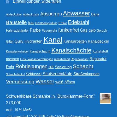
Einwilligungen widerrufen
Abwasser
Absperren
Bank
Abdeckgitter
Abdeckroste
Edelstahl
Baustelle
blau
Dichtheitsprüfung
E-Bike
funkenfrei
Gas
Farbe
gelb
Fahrradständer
Feuerwehr
Geruch
Kanal
Gully
Kanalarbeiten
Hydranten
Kanaldeckel
Gitter
Kanalschächte
Kanalschacht
Kunststoff
Kanaldeckelheber
Reparatur
messen
Orts- Wasserverteilungen
reflektierend
Regenwasser
Schacht
Rohrleitungen
rot
Rohr
Sanierung
Straßeneinläufe
Straßenkappen
Schlüssel
Schachtdeckel
Wasser
Vermessung
weiß
öffnen
Schwenkbare Schranke in "Büroklammer-Form"
273,00
€
exkl. 19 % MwSt.
zzgl. pauschal 10,00 EUR (netto) für Porto/Verpackung