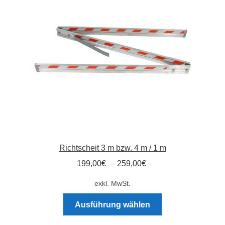
Absperrpfosten
Arbeitskleidung
Baulampen
Baustellenbedarf
Funkenfreies Werkzeug
Richtscheit 3 m bzw. 4 m / 1 m
GaLaBau
199,00
€
–
259,00
€
Hinweisschilder
exkl. MwSt.
Dieses
Kanalisation
Ausführung wählen
Produkt
weist