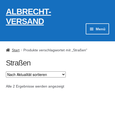
ALBRECHT-
Zur
Zum
Navigation
Inhalt
VERSAND
springen
springen
Menü
Zahlungsarten
Start
Produkte verschlagwortet mit „Straßen“
AGB
Straßen
Widerrufsbelehrung
Kontakt
Nach
Alle 2 Ergebnisse werden angezeigt
Aktualität
Datenschutzerklärung
sortiert
Impressum