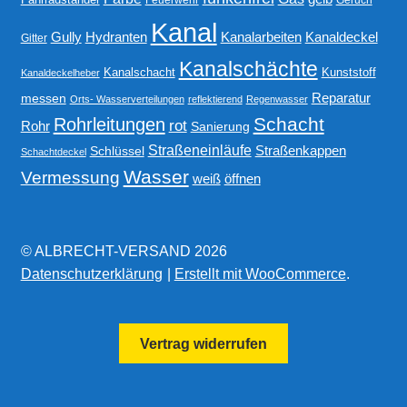
Kanal
Gully
Kanalarbeiten
Hydranten
Kanaldeckel
Gitter
Kanalschächte
Kanalschacht
Kunststoff
Kanaldeckelheber
Reparatur
messen
Orts- Wasserverteilungen
reflektierend
Regenwasser
Schacht
Rohrleitungen
rot
Rohr
Sanierung
Straßeneinläufe
Straßenkappen
Schlüssel
Schachtdeckel
Wasser
Vermessung
weiß
öffnen
© ALBRECHT-VERSAND 2026
Datenschutzerklärung
Erstellt mit WooCommerce
.
Vertrag widerrufen