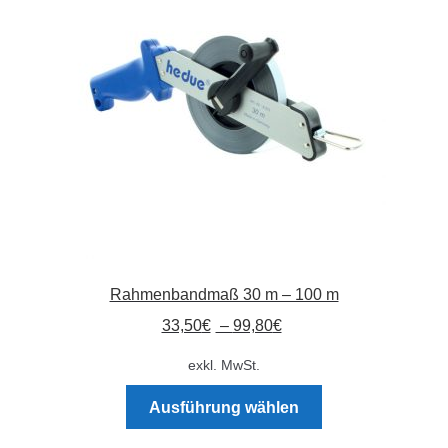
Absperrpfosten
Arbeitskleidung
Baulampen
Baustellenbedarf
Funkenfreies Werkzeug
Rahmenbandmaß 30 m – 100 m
GaLaBau
33,50
€
–
99,80
€
Hinweisschilder
exkl. MwSt.
Dieses
Kanalisation
Ausführung wählen
Produkt
weist