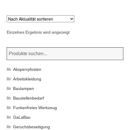
Kommunalbedarf
mehrere
Varianten
Neuheiten
auf.
Die
Einzelnes Ergebnis wird angezeigt
Rohrauslassgitter
Optionen
können
Schachtzubehör
auf
der
Sonderaktionen
Produktseite
Absperrpfosten
gewählt
Stadtmöblierung
Arbeitskleidung
werden
Baulampen
Vermessung
Baustellenbedarf
Funkenfreies Werkzeug
Verschiedenes
GaLaBau
Werkzeuge
Geruchsbeseitigung