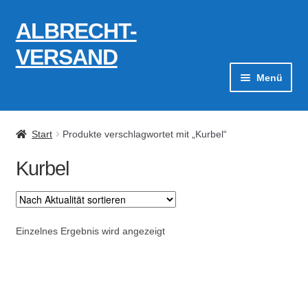
ALBRECHT-
Zur
Zum
Navigation
Inhalt
VERSAND
springen
springen
Menü
Zahlungsarten
Start
Produkte verschlagwortet mit „Kurbel“
AGB
Kurbel
Widerrufsbelehrung
Kontakt
Einzelnes Ergebnis wird angezeigt
Datenschutzerklärung
Impressum