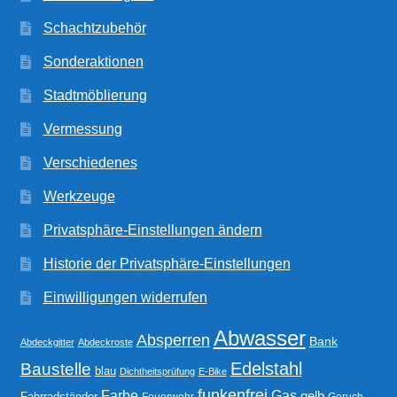
Schachtzubehör
Sonderaktionen
Stadtmöblierung
Vermessung
Verschiedenes
Werkzeuge
Privatsphäre-Einstellungen ändern
Historie der Privatsphäre-Einstellungen
Einwilligungen widerrufen
Abwasser
Absperren
Bank
Abdeckgitter
Abdeckroste
Edelstahl
Baustelle
blau
Dichtheitsprüfung
E-Bike
funkenfrei
Gas
Farbe
gelb
Fahrradständer
Feuerwehr
Geruch