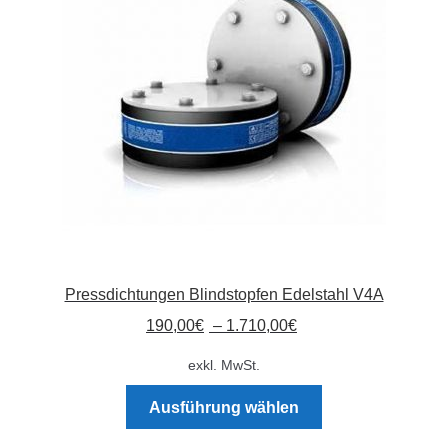
Absperrpfosten
Arbeitskleidung
Baulampen
Baustellenbedarf
Funkenfreies Werkzeug
Pressdichtungen Blindstopfen Edelstahl V4A
GaLaBau
190,00
€
–
1.710,00
€
Hinweisschilder
exkl. MwSt.
Dieses
Kanalisation
Ausführung wählen
Produkt
weist