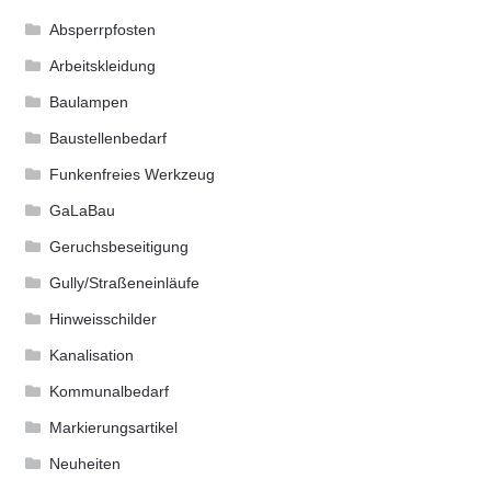
Produktseite
Absperrpfosten
gewählt
Arbeitskleidung
werden
Baulampen
Baustellenbedarf
Funkenfreies Werkzeug
GaLaBau
Geruchsbeseitigung
Gully/Straßeneinläufe
Hinweisschilder
Kanalisation
Kommunalbedarf
Markierungsartikel
Neuheiten