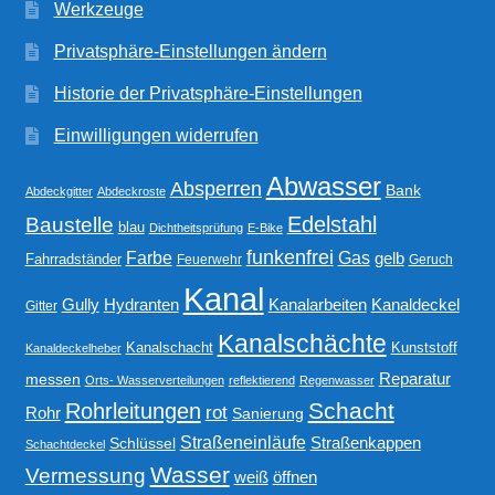
Werkzeuge
Privatsphäre-Einstellungen ändern
Historie der Privatsphäre-Einstellungen
Einwilligungen widerrufen
Abwasser
Absperren
Bank
Abdeckgitter
Abdeckroste
Edelstahl
Baustelle
blau
Dichtheitsprüfung
E-Bike
funkenfrei
Gas
Farbe
gelb
Fahrradständer
Feuerwehr
Geruch
Kanal
Gully
Kanalarbeiten
Hydranten
Kanaldeckel
Gitter
Kanalschächte
Kanalschacht
Kunststoff
Kanaldeckelheber
Reparatur
messen
Orts- Wasserverteilungen
reflektierend
Regenwasser
Schacht
Rohrleitungen
rot
Rohr
Sanierung
Straßeneinläufe
Straßenkappen
Schlüssel
Schachtdeckel
Wasser
Vermessung
weiß
öffnen