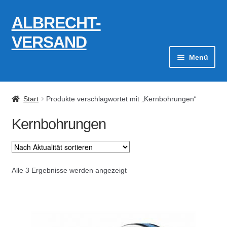
ALBRECHT-
Zur
Zum
Navigation
Inhalt
VERSAND
springen
springen
Menü
Zahlungsarten
Start
Produkte verschlagwortet mit „Kernbohrungen“
AGB
Kernbohrungen
Widerrufsbelehrung
Kontakt
Nach
Alle 3 Ergebnisse werden angezeigt
Aktualität
Datenschutzerklärung
sortiert
Impressum