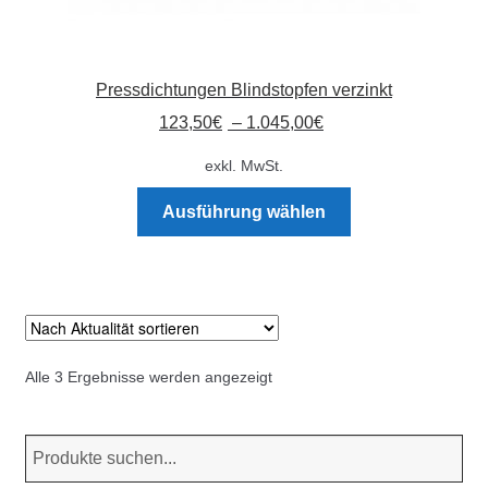
Pressdichtungen Blindstopfen verzinkt
123,50
€
–
1.045,00
€
exkl. MwSt.
Dieses
Ausführung wählen
Produkt
weist
mehrere
Varianten
auf.
Die
Nach
Alle 3 Ergebnisse werden angezeigt
Optionen
Aktualität
können
sortiert
auf
der