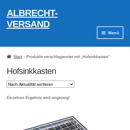
ALBRECHT-
Zur
Zum
Navigation
Inhalt
VERSAND
springen
springen
Menü
Zahlungsarten
Start
Produkte verschlagwortet mit „Hofsinkkasten“
AGB
Hofsinkkasten
Widerrufsbelehrung
Kontakt
Einzelnes Ergebnis wird angezeigt
Datenschutzerklärung
Impressum