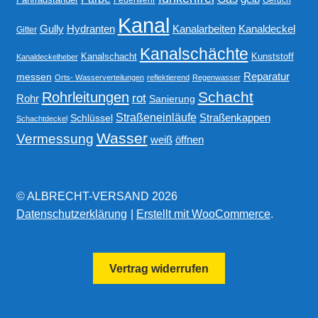
Kanal
Gully
Kanalarbeiten
Hydranten
Kanaldeckel
Gitter
Kanalschächte
Kanalschacht
Kunststoff
Kanaldeckelheber
Reparatur
messen
Orts- Wasserverteilungen
reflektierend
Regenwasser
Schacht
Rohrleitungen
rot
Rohr
Sanierung
Straßeneinläufe
Straßenkappen
Schlüssel
Schachtdeckel
Wasser
Vermessung
weiß
öffnen
© ALBRECHT-VERSAND 2026
Datenschutzerklärung
Erstellt mit WooCommerce
.
Vertrag widerrufen