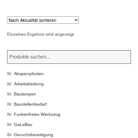
Kommunalbedarf
Neuheiten
Einzelnes Ergebnis wird angezeigt
Rohrauslassgitter
Schachtzubehör
Sonderaktionen
Absperrpfosten
Stadtmöblierung
Arbeitskleidung
Baulampen
Vermessung
Baustellenbedarf
Funkenfreies Werkzeug
Verschiedenes
GaLaBau
Werkzeuge
Geruchsbeseitigung