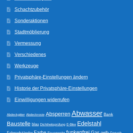
Schachtzubehör
Sonderaktionen
Stadtmöblierung
Vermessung
Verschiedenes
Werkzeuge
Privatsphäre-Einstellungen ändern
Historie der Privatsphäre-Einstellungen
Einwilligungen widerrufen
Abwasser
Absperren
Bank
Abdeckgitter
Abdeckroste
Edelstahl
Baustelle
blau
Dichtheitsprüfung
E-Bike
funkenfrei
Gas
Farbe
gelb
Fahrradständer
Feuerwehr
Geruch