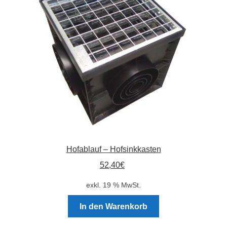
Absperrpfosten
Arbeitskleidung
Baulampen
Baustellenbedarf
Funkenfreies Werkzeug
Hofablauf – Hofsinkkasten
GaLaBau
52,40
€
Hinweisschilder
exkl. 19 % MwSt.
Kanalisation
In den Warenkorb