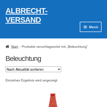
ALBRECHT-
Zur
Zum
Navigation
Inhalt
VERSAND
springen
springen
Menü
Zahlungsarten
Start
Produkte verschlagwortet mit „Beleuchtung“
AGB
Beleuchtung
Widerrufsbelehrung
Kontakt
Einzelnes Ergebnis wird angezeigt
Datenschutzerklärung
Impressum