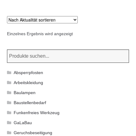
Kommunalbedarf
mehrere
Varianten
Neuheiten
auf.
Die
Einzelnes Ergebnis wird angezeigt
Rohrauslassgitter
Optionen
können
Schachtzubehör
auf
der
Sonderaktionen
Produktseite
Absperrpfosten
gewählt
Stadtmöblierung
Arbeitskleidung
werden
Baulampen
Vermessung
Baustellenbedarf
Funkenfreies Werkzeug
Verschiedenes
GaLaBau
Werkzeuge
Geruchsbeseitigung