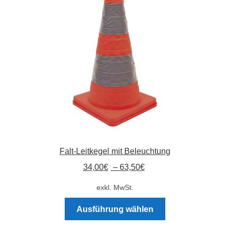
Absperrpfosten
Arbeitskleidung
Baulampen
Baustellenbedarf
Funkenfreies Werkzeug
Falt-Leitkegel mit Beleuchtung
GaLaBau
34,00
€
–
63,50
€
Hinweisschilder
exkl. MwSt.
Dieses
Kanalisation
Ausführung wählen
Produkt
weist