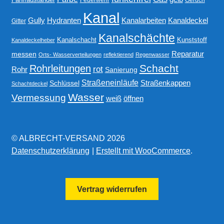
Kanal
Gully
Kanalarbeiten
Hydranten
Kanaldeckel
Gitter
Kanalschächte
Kanalschacht
Kunststoff
Kanaldeckelheber
Reparatur
messen
Orts- Wasserverteilungen
reflektierend
Regenwasser
Schacht
Rohrleitungen
rot
Rohr
Sanierung
Straßeneinläufe
Straßenkappen
Schlüssel
Schachtdeckel
Wasser
Vermessung
weiß
öffnen
© ALBRECHT-VERSAND 2026
Datenschutzerklärung
Erstellt mit WooCommerce
.
Vertrag widerrufen