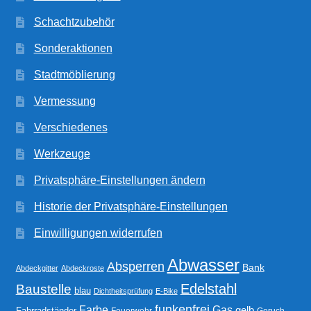
Schachtzubehör
Sonderaktionen
Stadtmöblierung
Vermessung
Verschiedenes
Werkzeuge
Privatsphäre-Einstellungen ändern
Historie der Privatsphäre-Einstellungen
Einwilligungen widerrufen
Abwasser
Absperren
Bank
Abdeckgitter
Abdeckroste
Edelstahl
Baustelle
blau
Dichtheitsprüfung
E-Bike
funkenfrei
Gas
Farbe
gelb
Fahrradständer
Feuerwehr
Geruch