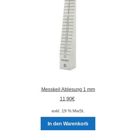
Absperrpfosten
Arbeitskleidung
Baulampen
Baustellenbedarf
Funkenfreies Werkzeug
Messkeil Ablesung 1 mm
GaLaBau
11,90
€
Hinweisschilder
exkl. 19 % MwSt.
Kanalisation
In den Warenkorb