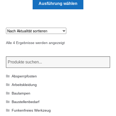
Dieses
Produktseite
Ausführung wählen
Produkt
gewählt
weist
werden
mehrere
Varianten
auf.
Die
Nach
Alle 4 Ergebnisse werden angezeigt
Optionen
Aktualität
können
sortiert
auf
der
Produktseite
Absperrpfosten
gewählt
Arbeitskleidung
werden
Baulampen
Baustellenbedarf
Funkenfreies Werkzeug