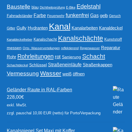
Edelstahl
Baustelle
blau
Dichtheitsprüfung
E-Bike
funkenfrei
Gas
Farbe
gelb
Fahrradständer
Feuerwehr
Geruch
Kanal
Gully
Kanalarbeiten
Hydranten
Kanaldeckel
Gitter
Kanalschächte
Kanalschacht
Kunststoff
Kanaldeckelheber
Reparatur
messen
Orts- Wasserverteilungen
reflektierend
Regenwasser
Schacht
Rohrleitungen
rot
Rohr
Sanierung
Straßeneinläufe
Straßenkappen
Schlüssel
Schachtdeckel
Wasser
Vermessung
weiß
öffnen
Geländer Raute in RAL-Farben
228,00
€
exkl. MwSt.
zzgl. pauschal 10,00 EUR (netto) für Porto/Verpackung
Kanalspiegel Set Maxi mit Koffer