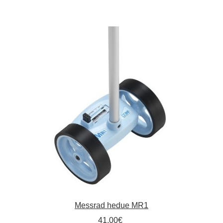
Kommunalbedarf
Neuheiten
Rohrauslassgitter
Schachtzubehör
Sonderaktionen
Stadtmöblierung
Vermessung
Verschiedenes
Messrad hedue MR1
Werkzeuge
41,00
€