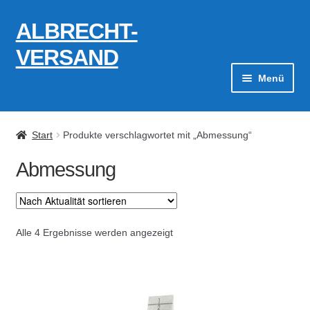
ALBRECHT-
Zur
Zum
Navigation
Inhalt
VERSAND
springen
springen
Menü
Zahlungsarten
Start
Produkte verschlagwortet mit „Abmessung“
AGB
Abmessung
Widerrufsbelehrung
Kontakt
Nach
Alle 4 Ergebnisse werden angezeigt
Aktualität
Datenschutzerklärung
sortiert
Impressum