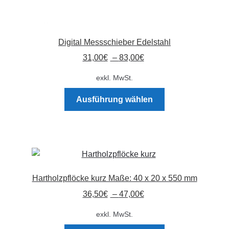
Digital Messschieber Edelstahl
31,00
€
–
83,00
€
exkl. MwSt.
Dieses
Ausführung wählen
Produkt
weist
mehrere
Varianten
auf.
Die
Hartholzpflöcke kurz Maße: 40 x 20 x 550 mm
Optionen
36,50
€
–
47,00
€
können
auf
exkl. MwSt.
der