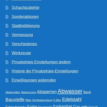
Schachtzubehör
Sonderaktionen
Stadtmöblierung
Vermessung
Verschiedenes
Werkzeuge
Privatsphäre-Einstellungen ändern
Historie der Privatsphäre-Einstellungen
Einwilligungen widerrufen
Abwasser
Absperren
Bank
Abdeckgitter
Abdeckroste
Edelstahl
Baustelle
blau
Dichtheitsprüfung
E-Bike
funkenfrei
Gas
Farbe
gelb
Fahrradständer
Feuerwehr
Geruch