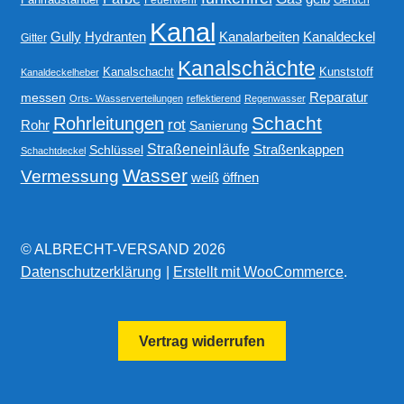
Kanal
Gully
Kanalarbeiten
Hydranten
Kanaldeckel
Gitter
Kanalschächte
Kanalschacht
Kunststoff
Kanaldeckelheber
Reparatur
messen
Orts- Wasserverteilungen
reflektierend
Regenwasser
Schacht
Rohrleitungen
rot
Rohr
Sanierung
Straßeneinläufe
Straßenkappen
Schlüssel
Schachtdeckel
Wasser
Vermessung
weiß
öffnen
© ALBRECHT-VERSAND 2026
Datenschutzerklärung
Erstellt mit WooCommerce
.
Vertrag widerrufen