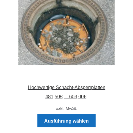
Absperrpfosten
Arbeitskleidung
Baulampen
Baustellenbedarf
Funkenfreies Werkzeug
Hochwertige Schacht-Absperrplatten
GaLaBau
481,50
€
–
603,00
€
Hinweisschilder
exkl. MwSt.
Dieses
Kanalisation
Ausführung wählen
Produkt
weist