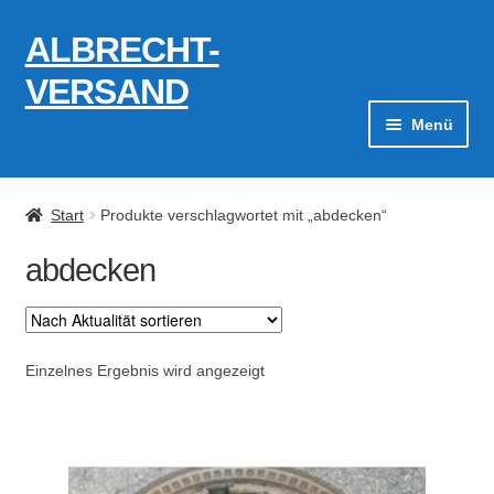
ALBRECHT-
Zur
Zum
Navigation
Inhalt
VERSAND
springen
springen
Menü
Zahlungsarten
Start
Produkte verschlagwortet mit „abdecken“
AGB
abdecken
Widerrufsbelehrung
Kontakt
Einzelnes Ergebnis wird angezeigt
Datenschutzerklärung
Impressum