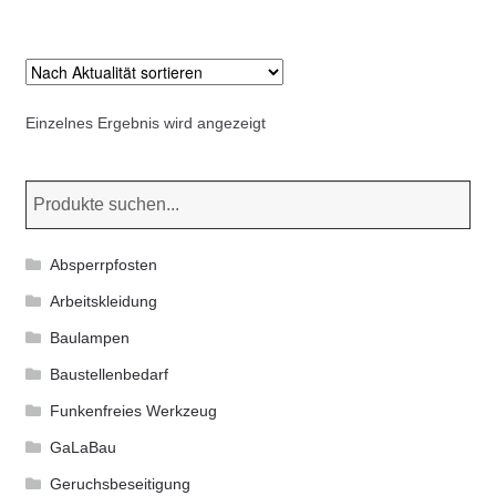
Kommunalbedarf
mehrere
Varianten
Neuheiten
auf.
Die
Einzelnes Ergebnis wird angezeigt
Rohrauslassgitter
Optionen
können
Schachtzubehör
auf
der
Sonderaktionen
Produktseite
Absperrpfosten
gewählt
Stadtmöblierung
Arbeitskleidung
werden
Baulampen
Vermessung
Baustellenbedarf
Funkenfreies Werkzeug
Verschiedenes
GaLaBau
Werkzeuge
Geruchsbeseitigung