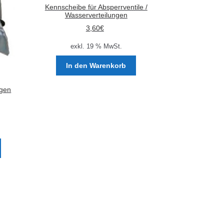
Kennscheibe für Absperrventile /
Wasserverteilungen
3,60
€
exkl. 19 % MwSt.
In den Warenkorb
igen
Dieses
Produkt
weist
mehrere
Varianten
auf.
Die
Optionen