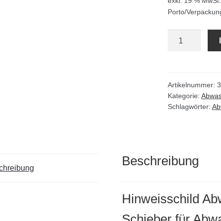
exkl. 19 % MwSt.
Porto/Verpackun
Hinweisschild
Abwasser
nach
DIN
4068
Artikelnummer:
3
Kategorie:
Abwas
Menge
Schlagwörter:
Ab
Beschreibung
chreibung
Hinweisschild Ab
Schieber für Abw