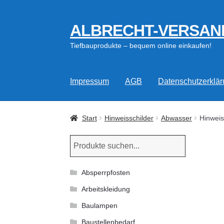
ALBRECHT-VERSAN
Zur
Zum
Navigation
Inhalt
Tiefbauprodukte – bequem online einkaufen!
springen
springen
Impressum
AGB
Datenschutzerklä
Start
Hinweisschilder
Abwasser
Hinweis
Absperrpfosten
Arbeitskleidung
Baulampen
Baustellenbedarf