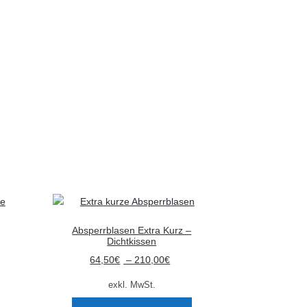
können
auf
der
Produktseite
gewählt
werden
Absperrblasen Extra Kurz –
Dichtkissen
64,50
€
–
210,00
€
exkl. MwSt.
Dieses