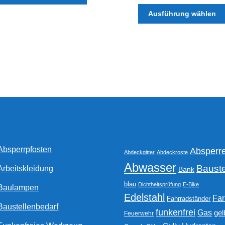
Produkt
weist
Ausführung wählen
mehrere
Varianten
auf.
Die
Optionen
können
auf
der
Produktseite
gewählt
werden
Absperrpfosten
Absperr
Abdeckgitter
Abdeckroste
Abwasser
Bauste
Arbeitskleidung
Bank
blau
Dichtheitsprüfung
E-Bike
Baulampen
Edelstahl
Fa
Fahrradständer
Baustellenbedarf
funkenfrei
Gas
gel
Feuerwehr