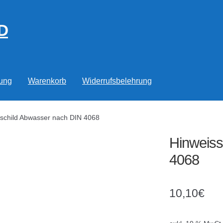
D
rung
Warenkorb
Widerrufsbelehrung
schild Abwasser nach DIN 4068
Hinweiss
4068
10,10
€