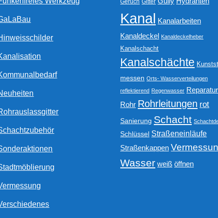
Funkenfreies Werkzeug
Gully
Hydranten
Geruch
Gitter
Kanal
GaLaBau
Kanalarbeiten
Kanaldeckel
Hinweisschilder
Kanaldeckelheber
Kanalschacht
Kanalisation
Kanalschächte
Kunstst
Kommunalbedarf
messen
Orts- Wasserverteilungen
Reparatu
reflektierend
Regenwasser
Neuheiten
Rohrleitungen
rot
Rohr
Rohrauslassgitter
Schacht
Sanierung
Schachtde
Schachtzubehör
Straßeneinläufe
Schlüssel
Vermessu
Straßenkappen
Sonderaktionen
Wasser
weiß
öffnen
Stadtmöblierung
Vermessung
Verschiedenes