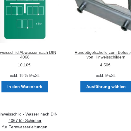
weisschild Abwasser nach DIN
Rundbügelschelle zum Befest
4068
von Hinweisschildern
10,10
€
4,50
€
exkl. 19 % MwSt.
exkl. MwSt.
In den Warenkorb
Ausführung wählen