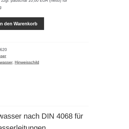
zzgl. pauschal 10,00 EUR (netto) für
g
In den Warenkorb
620
ser
wasser
,
Hinweisschild
wasser nach DIN 4068 für
asserleitungen.