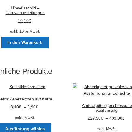
Hinweisschild –
Fernwasserleitungen
10,10
€
exkl. 19 % MwSt.
In den Warenkorb
nliche Produkte
elbstklebezeichen auf Karte
Abdeckgitter geschlossene
3,10
€
–
3,90
€
Ausführung
exkl. MwSt.
227,50
€
–
403,00
€
Dieses
Ausführung wählen
exkl. MwSt.