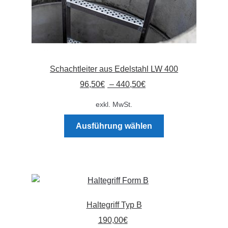
Schachtleiter aus Edelstahl LW 400
96,50
€
–
440,50
€
exkl. MwSt.
Dieses
Ausführung wählen
Produkt
weist
mehrere
Varianten
auf.
Die
Haltegriff Typ B
Optionen
190,00
€
können