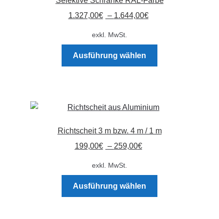
Selektive Schranke RAL-Farbe
Optionen
1.327,00
€
–
1.644,00
€
können
auf
exkl. MwSt.
der
Dieses
Produktseite
Ausführung wählen
Produkt
gewählt
weist
werden
mehrere
Varianten
auf.
Die
Richtscheit 3 m bzw. 4 m / 1 m
Optionen
199,00
€
–
259,00
€
können
auf
exkl. MwSt.
der
Dieses
Produktseite
Ausführung wählen
Produkt
gewählt
weist
werden
mehrere