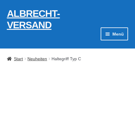
ALBRECHT-
Zur
Zum
Navigation
Inhalt
VERSAND
springen
springen
Menü
Zahlungsarten
Start
Neuheiten
Haltegriff Typ C
AGB
Widerrufsbelehrung
Kontakt
Datenschutzerklärung
Impressum