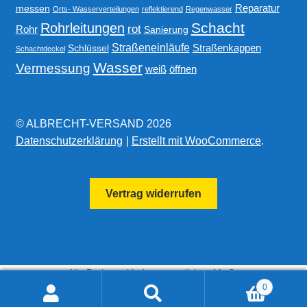
Reparatur
messen
Orts- Wasserverteilungen
reflektierend
Regenwasser
Schacht
Rohrleitungen
rot
Rohr
Sanierung
Straßeneinläufe
Straßenkappen
Schlüssel
Schachtdeckel
Wasser
Vermessung
weiß
öffnen
© ALBRECHT-VERSAND 2026
Datenschutzerklärung
Erstellt mit WooCommerce
.
Vertrag widerrufen
Alle Preise exkl. der gesetzlichen MwSt.
0
Suchen
Suchen