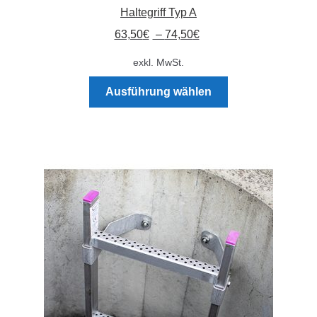
Haltegriff Typ A
63,50
€
–
74,50
€
exkl. MwSt.
Dieses
Ausführung wählen
Produkt
weist
mehrere
Varianten
auf.
Die
Optionen
können
auf
der
Produktseite
gewählt
werden