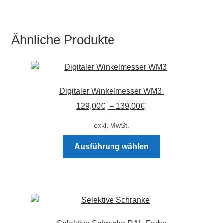
Ähnliche Produkte
Digitaler Winkelmesser WM3
129,00
€
–
139,00
€
exkl. MwSt.
Dieses
Ausführung wählen
Produkt
weist
mehrere
Varianten
auf.
Die