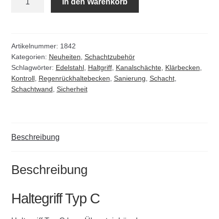
In den Warenkorb
Kommunalbedarf
Typ
C
Neuheiten
Menge
Artikelnummer:
1842
Rohrauslassgitter
Kategorien:
Neuheiten
,
Schachtzubehör
Schlagwörter:
Edelstahl
,
Haltgriff
,
Kanalschächte
,
Klärbecken
,
Kontroll
,
Regenrückhaltebecken
,
Sanierung
,
Schacht
,
Schachtzubehör
Schachtwand
,
Sicherheit
Sonderaktionen
Stadtmöblierung
Beschreibung
Vermessung
Beschreibung
Verschiedenes
Haltegriff Typ C
Werkzeuge