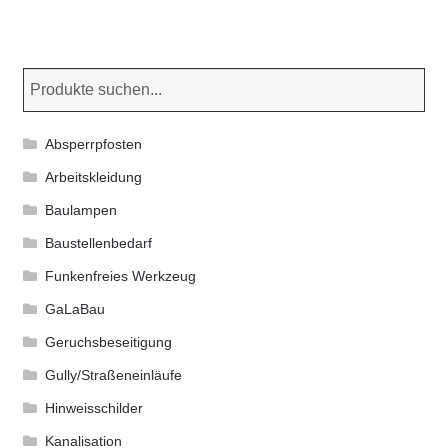
Varianten
auf.
Die
Optionen
können
Absperrpfosten
auf
der
Arbeitskleidung
Produktseite
Baulampen
gewählt
Baustellenbedarf
werden
Funkenfreies Werkzeug
GaLaBau
Geruchsbeseitigung
Gully/Straßeneinläufe
Hinweisschilder
Kanalisation