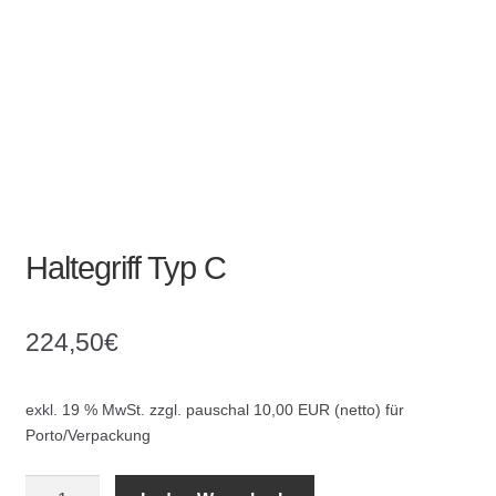
Absperrpfosten
Arbeitskleidung
Baulampen
Baustellenbedarf
Haltegriff Typ C
Funkenfreies Werkzeug
GaLaBau
224,50
€
Hinweisschilder
exkl. 19 % MwSt.
zzgl. pauschal 10,00 EUR (netto) für
Porto/Verpackung
Kanalisation
Haltegriff