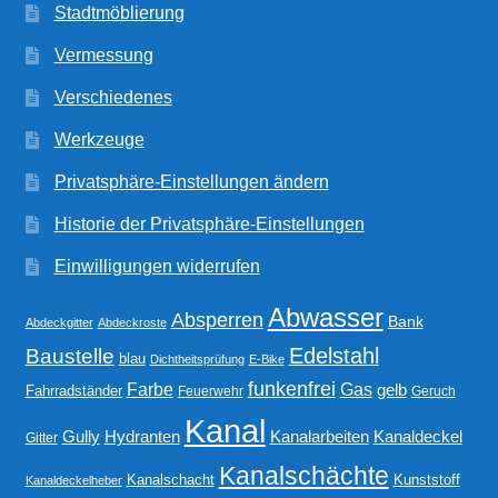
Stadtmöblierung
Vermessung
Verschiedenes
Werkzeuge
Privatsphäre-Einstellungen ändern
Historie der Privatsphäre-Einstellungen
Einwilligungen widerrufen
Abwasser
Absperren
Bank
Abdeckgitter
Abdeckroste
Edelstahl
Baustelle
blau
Dichtheitsprüfung
E-Bike
funkenfrei
Gas
Farbe
gelb
Fahrradständer
Feuerwehr
Geruch
Kanal
Gully
Kanalarbeiten
Hydranten
Kanaldeckel
Gitter
Kanalschächte
Kanalschacht
Kunststoff
Kanaldeckelheber