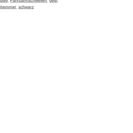
dteil
,
Fahrbahnschwellen
,
gelb
,
tshemmer
,
schwarz