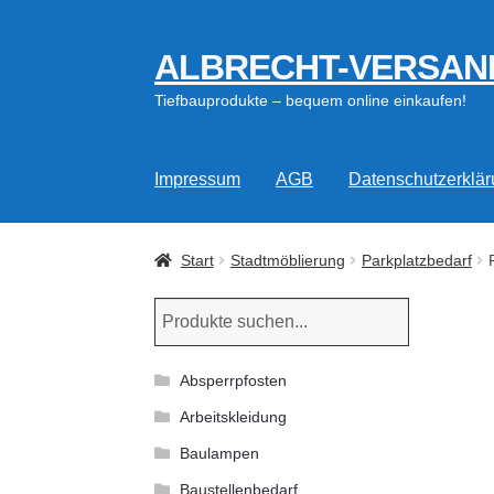
ALBRECHT-VERSAN
Zur
Zum
Navigation
Inhalt
Tiefbauprodukte – bequem online einkaufen!
springen
springen
Impressum
AGB
Datenschutzerklä
Start
Stadtmöblierung
Parkplatzbedarf
Absperrpfosten
Arbeitskleidung
Baulampen
Baustellenbedarf