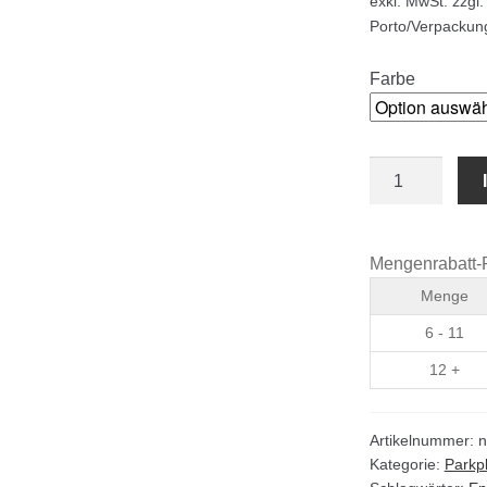
exkl. MwSt.
zzgl.
Porto/Verpackun
Farbe
Fahrbahnschwe
(Endteil)
bzw.
Geschwindigke
Mengenrabatt-
Menge
Menge
6 - 11
12 +
Artikelnummer:
n
Kategorie:
Parkp