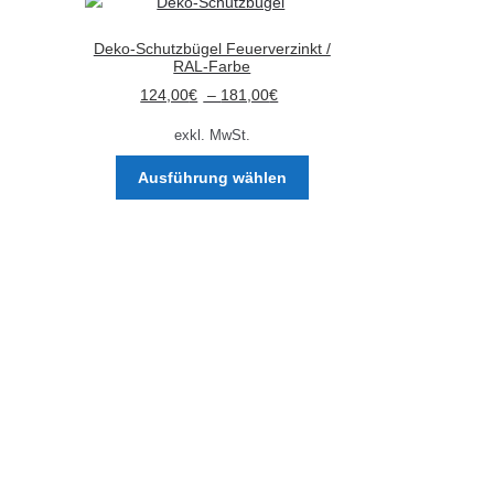
Deko-Schutzbügel Feuerverzinkt /
RAL-Farbe
124,00
€
–
181,00
€
exkl. MwSt.
Dieses
Ausführung wählen
Produkt
weist
mehrere
Varianten
auf.
Die
Optionen
können
auf
der
Produktseite
gewählt
werden