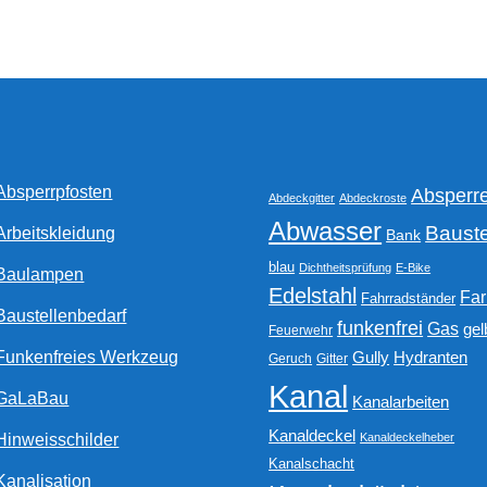
auf.
Die
Optionen
können
auf
der
Produktseite
gewählt
Absperrpfosten
Absperr
werden
Abdeckgitter
Abdeckroste
Abwasser
Bauste
Arbeitskleidung
Bank
blau
Dichtheitsprüfung
E-Bike
Baulampen
Edelstahl
Fa
Fahrradständer
Baustellenbedarf
funkenfrei
Gas
gel
Feuerwehr
Funkenfreies Werkzeug
Gully
Hydranten
Geruch
Gitter
Kanal
GaLaBau
Kanalarbeiten
Kanaldeckel
Hinweisschilder
Kanaldeckelheber
Kanalschacht
Kanalisation