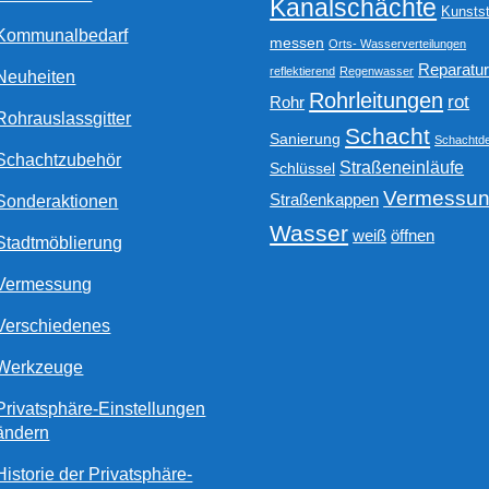
Kanalschächte
Kunstst
Kommunalbedarf
messen
Orts- Wasserverteilungen
Reparatu
reflektierend
Regenwasser
Neuheiten
Rohrleitungen
rot
Rohr
Rohrauslassgitter
Schacht
Sanierung
Schachtde
Schachtzubehör
Straßeneinläufe
Schlüssel
Vermessu
Straßenkappen
Sonderaktionen
Wasser
weiß
öffnen
Stadtmöblierung
Vermessung
Verschiedenes
Werkzeuge
Privatsphäre-Einstellungen
ändern
Historie der Privatsphäre-