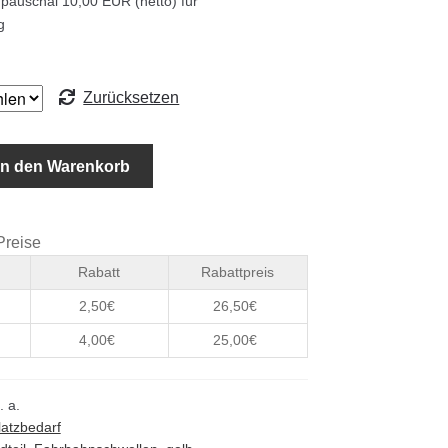
 pauschal 10,00 EUR (netto) für
g
Zurücksetzen
llen
In den Warenkorb
itshemmer
Preise
Rabatt
Rabattpreis
2,50
€
26,50
€
4,00
€
25,00
€
. a.
latzbedarf