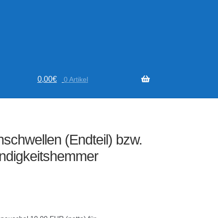
0,00
€
0 Artikel
schwellen (Endteil) bzw.
ndigkeitshemmer