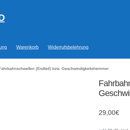
D
rung
Warenkorb
Widerrufsbelehrung
Fahrbahnschwellen (Endteil) bzw. Geschwindigkeitshemmer
Fahrbahn
Geschwi
29,00
€