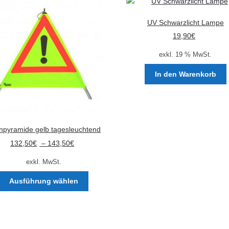
UV Schwarzlicht Lampe
19,90
€
exkl. 19 % MwSt.
In den Warenkorb
npyramide gelb tagesleuchtend
132,50
€
–
143,50
€
exkl. MwSt.
Dieses
Ausführung wählen
Produkt
weist
mehrere
Varianten