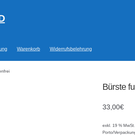
D
rung
Warenkorb
Widerrufsbelehrung
enfrei
Bürste fu
33,00
€
exkl. 19 % MwSt.
Porto/Verpackun