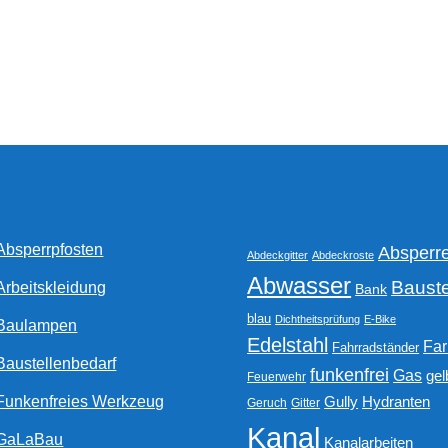
weist
mehrere
Varianten
auf.
Die
Optionen
können
auf
der
Produktseite
gewählt
Absperrpfosten
Absperr
werden
Abdeckgitter
Abdeckroste
Abwasser
Bauste
Arbeitskleidung
Bank
blau
Dichtheitsprüfung
E-Bike
Baulampen
Edelstahl
Fa
Fahrradständer
Baustellenbedarf
funkenfrei
Gas
gel
Feuerwehr
Funkenfreies Werkzeug
Gully
Hydranten
Geruch
Gitter
Kanal
GaLaBau
Kanalarbeiten