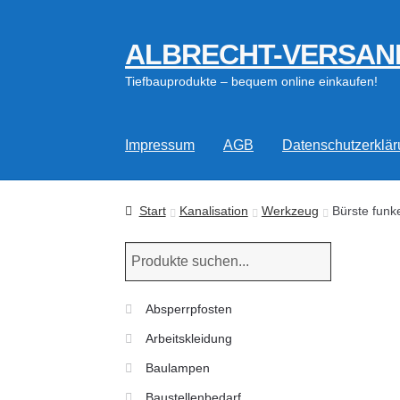
ALBRECHT-VERSAN
Zur
Zum
Navigation
Inhalt
Tiefbauprodukte – bequem online einkaufen!
springen
springen
Impressum
AGB
Datenschutzerklä
Start
Kanalisation
Werkzeug
Bürste funk
Absperrpfosten
Arbeitskleidung
Baulampen
Baustellenbedarf