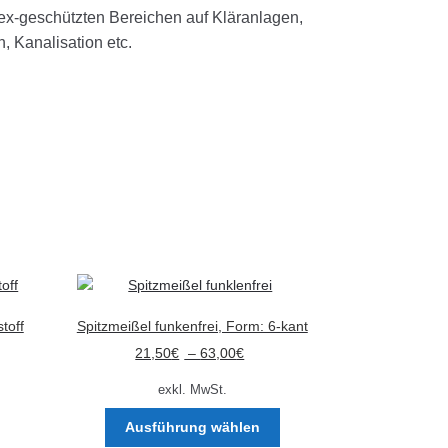
n ex-geschützten Bereichen auf Kläranlagen,
 Kanalisation etc.
toff
Spitzmeißel funkenfrei, Form: 6-kant
21,50
€
–
63,00
€
exkl. MwSt.
Dieses
Ausführung wählen
Produkt