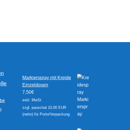
weist
mehrere
Varianten
auf.
Die
Optionen
können
auf
der
Produktseite
gewählt
en
werden
Markierspray mit Kreide
lle
Einzeldosen
7,50
€
exkl. MwSt.
rbe
zzgl. pauschal 10,00 EUR
b
(netto) für Porto/Verpackung