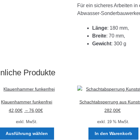
Für ein sicheres Arbeiten i
Abwasser-Sonderbauwerken,
Länge
: 180 mm,
Breite
: 70 mm,
Gewicht
: 300 g
nliche Produkte
Klauenhammer funkenfrei
Schachtabsperrung aus Kunsts
42,00
€
–
76,00
€
282,00
€
exkl. MwSt.
exkl. 19 % MwSt.
Dieses
Ausführung wählen
In den Warenkorb
Produkt