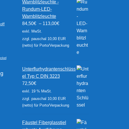
Warnblitzleuchte -
Rundum-LED-
Warnblitzleuchte
84,50
€
–
113,00
€
off
exkl. MwSt.
zzgl. pauschal 10,00 EUR
r
(netto) für Porto/Verpackung
ckel
Unterflurhydrantenschlüss
ng
el Typ C DIN 3223
72,50
€
exkl. 19 % MwSt.
zzgl. pauschal 10,00 EUR
(netto) für Porto/Verpackung
Fäustel Fiberglasstiel