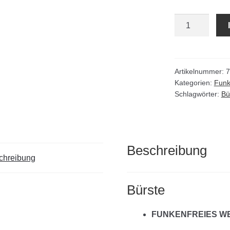
Bürste
funkenfrei
Menge
Artikelnummer:
7
Kategorien:
Funk
Schlagwörter:
Bü
Beschreibung
chreibung
Bürste
FUNKENFREIES W