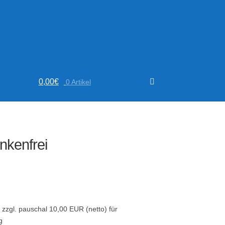
0,00
€
0 Artikel
nkenfrei
zzgl. pauschal 10,00 EUR (netto) für
g