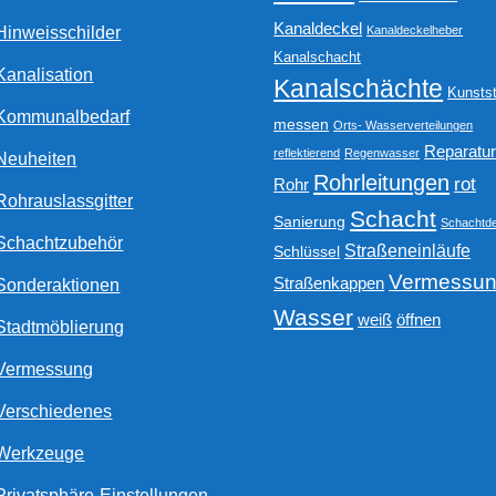
Kanaldeckel
Hinweisschilder
Kanaldeckelheber
Kanalschacht
Kanalisation
Kanalschächte
Kunstst
Kommunalbedarf
messen
Orts- Wasserverteilungen
Reparatu
reflektierend
Regenwasser
Neuheiten
Rohrleitungen
rot
Rohr
Rohrauslassgitter
Schacht
Sanierung
Schachtde
Schachtzubehör
Straßeneinläufe
Schlüssel
Vermessu
Straßenkappen
Sonderaktionen
Wasser
weiß
öffnen
Stadtmöblierung
Vermessung
Verschiedenes
Werkzeuge
Privatsphäre-Einstellungen