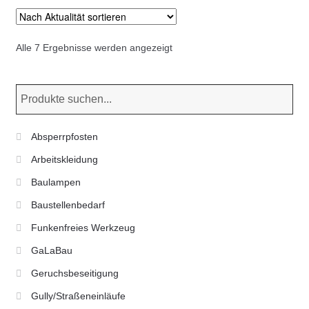
Varianten
auf.
Die
Nach
Alle 7 Ergebnisse werden angezeigt
Optionen
Aktualität
können
sortiert
auf
der
Produktseite
Absperrpfosten
gewählt
Arbeitskleidung
werden
Baulampen
Baustellenbedarf
Funkenfreies Werkzeug
GaLaBau
Geruchsbeseitigung
Gully/Straßeneinläufe