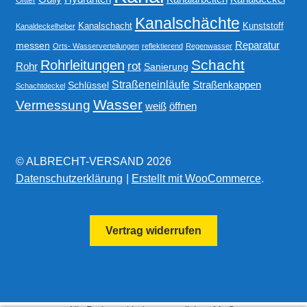
Gitter
Kanalschächte
Kanalschacht
Kunststoff
Kanaldeckelheber
Reparatur
messen
Orts- Wasserverteilungen
reflektierend
Regenwasser
Schacht
Rohrleitungen
rot
Rohr
Sanierung
Straßeneinläufe
Straßenkappen
Schlüssel
Schachtdeckel
Wasser
Vermessung
weiß
öffnen
© ALBRECHT-VERSAND 2026
Datenschutzerklärung
Erstellt mit WooCommerce
.
Vertrag widerrufen