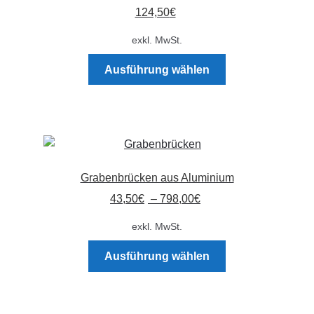
124,50
€
können
auf
exkl. MwSt.
der
Dieses
Produktseite
Ausführung wählen
Produkt
gewählt
weist
werden
mehrere
Varianten
auf.
Die
Grabenbrücken aus Aluminium
Optionen
43,50
€
–
798,00
€
können
auf
exkl. MwSt.
der
Dieses
Produktseite
Ausführung wählen
Produkt
gewählt
weist
werden
mehrere