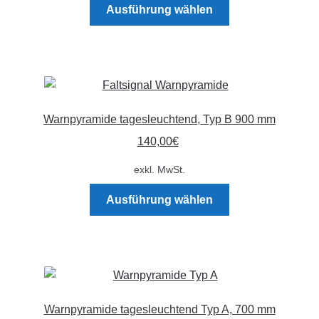
Dieses
Produktseite
Ausführung wählen
Produkt
gewählt
weist
werden
mehrere
Varianten
auf.
Die
Warnpyramide tagesleuchtend, Typ B 900 mm
Optionen
140,00
€
können
auf
exkl. MwSt.
der
Dieses
Produktseite
Ausführung wählen
Produkt
gewählt
weist
werden
mehrere
Varianten
auf.
Die
Warnpyramide tagesleuchtend Typ A, 700 mm
Optionen