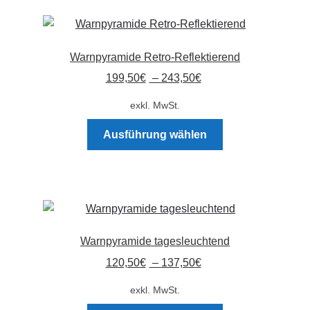
Kommunalbedarf
Varianten
auf.
Neuheiten
Die
Warnpyramide Retro-Reflektierend
Optionen
Rohrauslassgitter
199,50
€
–
243,50
€
können
auf
exkl. MwSt.
Schachtzubehör
der
Dieses
Produktseite
Ausführung wählen
Produkt
gewählt
Sonderaktionen
weist
werden
mehrere
Stadtmöblierung
Varianten
auf.
Vermessung
Die
Warnpyramide tagesleuchtend
Optionen
Verschiedenes
120,50
€
–
137,50
€
können
auf
exkl. MwSt.
Werkzeuge
der