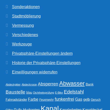
Sonderaktionen
Stadtmöblierung
Vermessung
Verschiedenes
Werkzeuge
Privatsphäre-Einstellungen ändern
Historie der Privatsphäre-Einstellungen
Einwilligungen widerrufen
Abwasser
Absperren
Bank
Abdeckgitter
Abdeckroste
Edelstahl
Baustelle
blau
Dichtheitsprüfung
E-Bike
funkenfrei
Gas
Farbe
gelb
Fahrradständer
Feuerwehr
Geruch
Kanal
Gully
Kanalarbeiten
Hydranten
Kanaldeckel