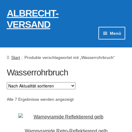
ALBRECHT-
Zur
Zum
Navigation
Inhalt
VERSAND
springen
springen
Menü
Zahlungsarten
Start
Produkte verschlagwortet mit „Wasserrohrbruch“
AGB
Wasserrohrbruch
Widerrufsbelehrung
Kontakt
Nach
Alle 7 Ergebnisse werden angezeigt
Aktualität
Datenschutzerklärung
sortiert
Impressum
Warnpyramide Retro-Reflektierend gelb