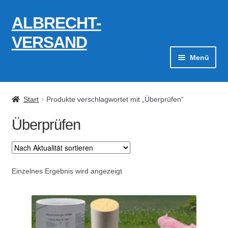
ALBRECHT-
Zur
Zum
Navigation
Inhalt
VERSAND
springen
springen
Menü
Zahlungsarten
Start
Produkte verschlagwortet mit „Überprüfen“
AGB
Überprüfen
Widerrufsbelehrung
Kontakt
Einzelnes Ergebnis wird angezeigt
Datenschutzerklärung
Impressum