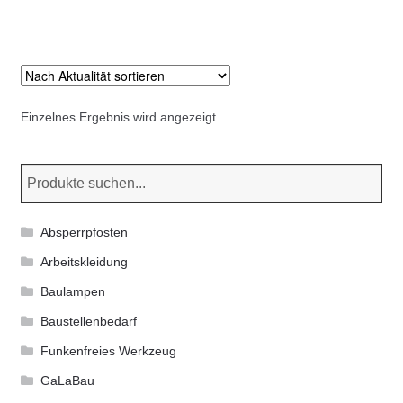
Kommunalbedarf
weist
mehrere
Neuheiten
Varianten
auf.
Rohrauslassgitter
Die
Einzelnes Ergebnis wird angezeigt
Optionen
Schachtzubehör
können
auf
der
Sonderaktionen
Produktseite
Absperrpfosten
gewählt
Stadtmöblierung
Arbeitskleidung
werden
Baulampen
Vermessung
Baustellenbedarf
Verschiedenes
Funkenfreies Werkzeug
GaLaBau
Werkzeuge