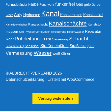
funkenfrei
Gas
Farbe
gelb
Fahrradständer
Feuerwehr
Geruch
Kanal
Gully
Kanalarbeiten
Hydranten
Kanaldeckel
Gitter
Kanalschächte
Kanalschacht
Kunststoff
Kanaldeckelheber
Reparatur
messen
Orts- Wasserverteilungen
reflektierend
Regenwasser
Schacht
Rohrleitungen
rot
Rohr
Sanierung
Straßeneinläufe
Straßenkappen
Schlüssel
Schachtdeckel
Wasser
Vermessung
weiß
öffnen
© ALBRECHT-VERSAND 2026
Datenschutzerklärung
Erstellt mit WooCommerce
.
Vertrag widerrufen