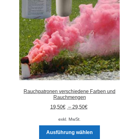
Absperrpfosten
Arbeitskleidung
Baulampen
Baustellenbedarf
Funkenfreies Werkzeug
Rauchpatronen verschiedene Farben und
GaLaBau
Rauchmengen
19,50
€
–
29,50
€
Hinweisschilder
exkl. MwSt.
Kanalisation
Dieses
Ausführung wählen
Produkt