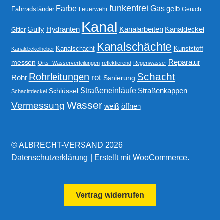
funkenfrei
Gas
Farbe
gelb
Fahrradständer
Feuerwehr
Geruch
Kanal
Gully
Kanalarbeiten
Hydranten
Kanaldeckel
Gitter
Kanalschächte
Kanalschacht
Kunststoff
Kanaldeckelheber
Reparatur
messen
Orts- Wasserverteilungen
reflektierend
Regenwasser
Schacht
Rohrleitungen
rot
Rohr
Sanierung
Straßeneinläufe
Straßenkappen
Schlüssel
Schachtdeckel
Wasser
Vermessung
weiß
öffnen
© ALBRECHT-VERSAND 2026
Datenschutzerklärung
Erstellt mit WooCommerce
.
Vertrag widerrufen