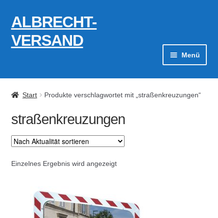
ALBRECHT-
Zur
Zum
Navigation
Inhalt
VERSAND
springen
springen
Menü
Zahlungsarten
Start
Produkte verschlagwortet mit „straßenkreuzungen“
AGB
straßenkreuzungen
Widerrufsbelehrung
Kontakt
Einzelnes Ergebnis wird angezeigt
Datenschutzerklärung
Impressum