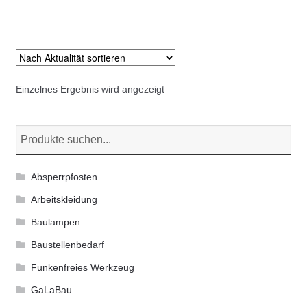
Kommunalbedarf
weist
mehrere
Neuheiten
Varianten
auf.
Rohrauslassgitter
Die
Einzelnes Ergebnis wird angezeigt
Optionen
Schachtzubehör
können
auf
der
Sonderaktionen
Produktseite
Absperrpfosten
gewählt
Stadtmöblierung
Arbeitskleidung
werden
Baulampen
Vermessung
Baustellenbedarf
Verschiedenes
Funkenfreies Werkzeug
GaLaBau
Werkzeuge