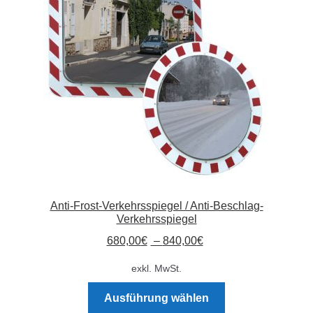
Absperrpfosten
Arbeitskleidung
Baulampen
Baustellenbedarf
Funkenfreies Werkzeug
Anti-Frost-Verkehrsspiegel / Anti-Beschlag-
GaLaBau
Verkehrsspiegel
680,00
€
–
840,00
€
Hinweisschilder
exkl. MwSt.
Kanalisation
Dieses
Ausführung wählen
Produkt