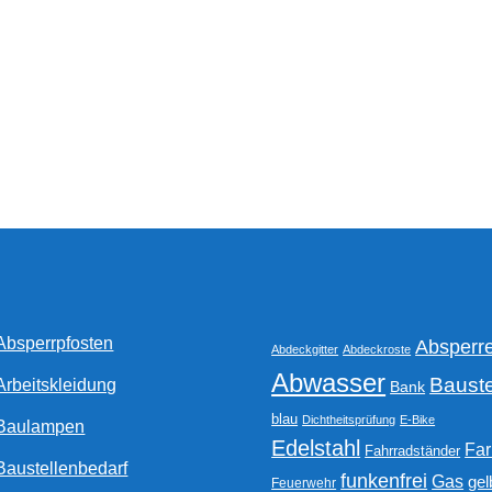
Optionen
können
auf
der
Produktseite
gewählt
werden
Absperrpfosten
Absperr
Abdeckgitter
Abdeckroste
Abwasser
Bauste
Arbeitskleidung
Bank
blau
Dichtheitsprüfung
E-Bike
Baulampen
Edelstahl
Fa
Fahrradständer
Baustellenbedarf
funkenfrei
Gas
gel
Feuerwehr