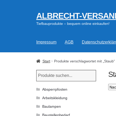
ALBRECHT-VERSAN
Zur
Zum
Navigation
Inhalt
Tiefbauprodukte – bequem online einkaufen!
springen
springen
Impressum
AGB
Datenschutzerklä
Start
Produkte verschlagwortet mit „Staub“
St
Absperrpfosten
Arbeitskleidung
Baulampen
Baustellenbedarf