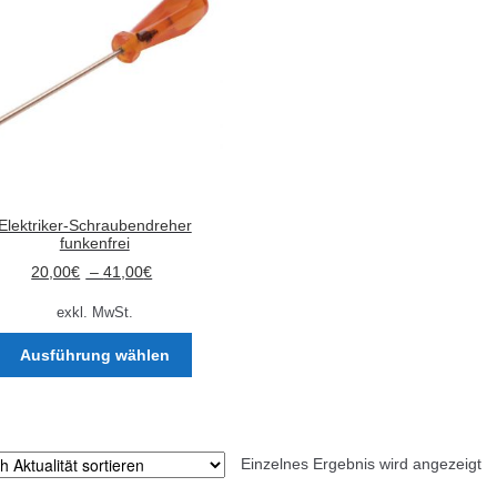
Elektriker-Schraubendreher
funkenfrei
20,00
€
–
41,00
€
exkl. MwSt.
Dieses
Ausführung wählen
Produkt
weist
mehrere
Varianten
Einzelnes Ergebnis wird angezeigt
auf.
Die