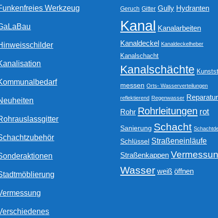
Funkenfreies Werkzeug
Gully
Hydranten
Geruch
Gitter
Kanal
GaLaBau
Kanalarbeiten
Kanaldeckel
Hinweisschilder
Kanaldeckelheber
Kanalschacht
Kanalisation
Kanalschächte
Kunstst
Kommunalbedarf
messen
Orts- Wasserverteilungen
Reparatu
reflektierend
Regenwasser
Neuheiten
Rohrleitungen
rot
Rohr
Rohrauslassgitter
Schacht
Sanierung
Schachtde
Schachtzubehör
Straßeneinläufe
Schlüssel
Vermessu
Straßenkappen
Sonderaktionen
Wasser
weiß
öffnen
Stadtmöblierung
Vermessung
Verschiedenes