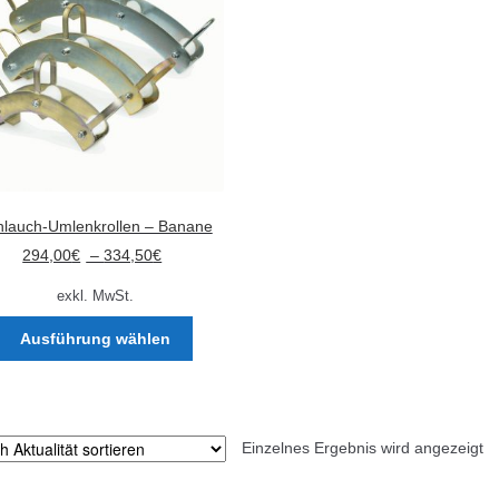
hlauch-Umlenkrollen – Banane
294,00
€
–
334,50
€
exkl. MwSt.
Dieses
Ausführung wählen
Produkt
weist
mehrere
Varianten
Einzelnes Ergebnis wird angezeigt
auf.
Die