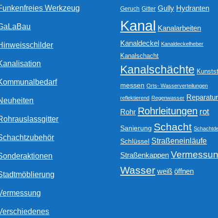
Funkenfreies Werkzeug
Gully
Hydranten
Geruch
Gitter
Kanal
GaLaBau
Kanalarbeiten
Kanaldeckel
Hinweisschilder
Kanaldeckelheber
Kanalschacht
Kanalisation
Kanalschächte
Kunstst
Kommunalbedarf
messen
Orts- Wasserverteilungen
Reparatu
reflektierend
Regenwasser
Neuheiten
Rohrleitungen
rot
Rohr
Rohrauslassgitter
Schacht
Sanierung
Schachtde
Schachtzubehör
Straßeneinläufe
Schlüssel
Vermessu
Straßenkappen
Sonderaktionen
Wasser
weiß
öffnen
Stadtmöblierung
Vermessung
Verschiedenes