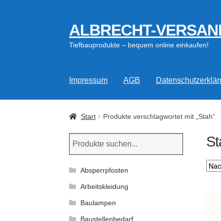
ALBRECHT-VERSAN
Zur
Zum
Navigation
Inhalt
Tiefbauprodukte – bequem online einkaufen!
springen
springen
Impressum
AGB
Datenschutzerklä
Start
Produkte verschlagwortet mit „Stah“
St
Absperrpfosten
Arbeitskleidung
Baulampen
Baustellenbedarf