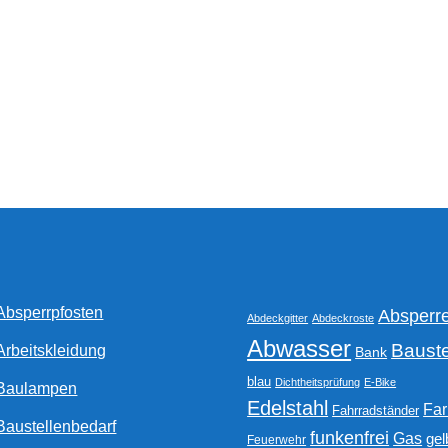
Optionen
können
auf
der
Produktseite
gewählt
werden
Absperrpfosten
Absperr
Abdeckgitter
Abdeckroste
Abwasser
Bauste
Arbeitskleidung
Bank
blau
Dichtheitsprüfung
E-Bike
Baulampen
Edelstahl
Fa
Fahrradständer
Baustellenbedarf
funkenfrei
Gas
gel
Feuerwehr