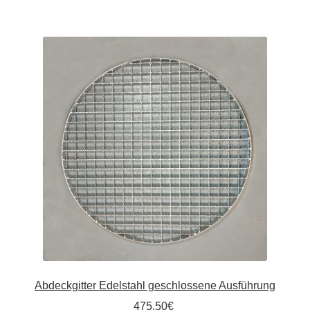
Kommunalbedarf
Neuheiten
Rohrauslassgitter
Schachtzubehör
Sonderaktionen
Stadtmöblierung
Vermessung
Verschiedenes
Abdeckgitter Edelstahl geschlossene Ausführung
Werkzeuge
475,50
€