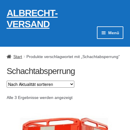
ALBRECHT-
Zur
Zum
Navigation
Inhalt
VERSAND
springen
springen
Menü
Zahlungsarten
Start
Produkte verschlagwortet mit „Schachtabsperrung“
AGB
Schachtabsperrung
Widerrufsbelehrung
Kontakt
Nach
Alle 3 Ergebnisse werden angezeigt
Aktualität
Datenschutzerklärung
sortiert
Impressum