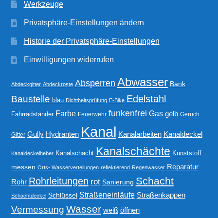
Werkzeuge
Privatsphäre-Einstellungen ändern
Historie der Privatsphäre-Einstellungen
Einwilligungen widerrufen
Abwasser
Absperren
Bank
Abdeckgitter
Abdeckroste
Edelstahl
Baustelle
blau
Dichtheitsprüfung
E-Bike
funkenfrei
Gas
Farbe
gelb
Fahrradständer
Feuerwehr
Geruch
Kanal
Gully
Kanalarbeiten
Hydranten
Kanaldeckel
Gitter
Kanalschächte
Kanalschacht
Kunststoff
Kanaldeckelheber
Reparatur
messen
Orts- Wasserverteilungen
reflektierend
Regenwasser
Schacht
Rohrleitungen
rot
Rohr
Sanierung
Straßeneinläufe
Straßenkappen
Schlüssel
Schachtdeckel
Wasser
Vermessung
weiß
öffnen