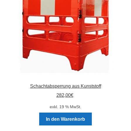
Absperrpfosten
Arbeitskleidung
Baulampen
Baustellenbedarf
Funkenfreies Werkzeug
Schachtabsperrung aus Kunststoff
GaLaBau
282,00
€
Hinweisschilder
exkl. 19 % MwSt.
Kanalisation
In den Warenkorb