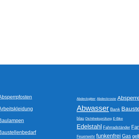
Absperrpfosten
Absperr
Abdeckgitter
Abdeckroste
Abwasser
Bauste
Arbeitskleidung
Bank
blau
Dichtheitsprüfung
E-Bike
Baulampen
Edelstahl
Fa
Fahrradständer
Baustellenbedarf
funkenfrei
Gas
gel
Feuerwehr