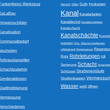
Funkenfreies Werkzeug
Gully
Hydranten
Geruch
Gitter
Kanal
GaLaBau
Kanalarbeiten
Kanaldeckel
Hinweisschilder
Kanaldeckelheber
Kanalschacht
Kanalisation
Kanalschächte
Kunstst
Kommunalbedarf
messen
Orts- Wasserverteilungen
Reparatu
reflektierend
Regenwasser
Neuheiten
Rohrleitungen
rot
Rohr
Rohrauslassgitter
Schacht
Sanierung
Schachtde
Schachtzubehör
Straßeneinläufe
Schlüssel
Vermessu
Straßenkappen
Sonderaktionen
Wasser
weiß
öffnen
Stadtmöblierung
Vermessung
Verschiedenes