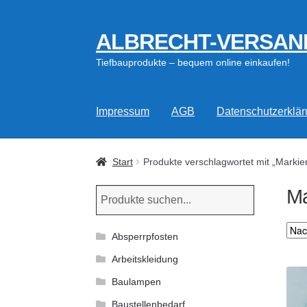
ALBRECHT-VERSAN
Zur
Zum
Navigation
Inhalt
Tiefbauprodukte – bequem online einkaufen!
springen
springen
Impressum
AGB
Datenschutzerklä
Start
Produkte verschlagwortet mit „Markie
Ma
Absperrpfosten
Arbeitskleidung
Baulampen
Baustellenbedarf