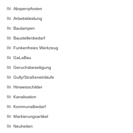
Absperrpfosten
Absperrpfosten
Arbeitskleidung
Arbeitskleidung
Baulampen
Baustellenbedarf
Baulampen
Funkenfreies Werkzeug
Baustellenbedarf
GaLaBau
Geruchsbeseitigung
Funkenfreies Werkzeug
Gully/Straßeneinläufe
Hinweisschilder
GaLaBau
Kanalisation
Hinweisschilder
Kommunalbedarf
Markierungsartikel
Kanalisation
Neuheiten