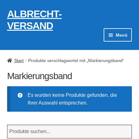
ALBRECHT-
Zur
Zum
Navigation
Inhalt
VERSAND
springen
springen
Menü
Zahlungsarten
Start
Produkte verschlagwortet mit „Markierungsband“
AGB
Markierungsband
Widerrufsbelehrung
Es wurden keine Produkte gefunden, die
Kontakt
Ihrer Auswahl entsprechen.
Datenschutzerklärung
Impressum