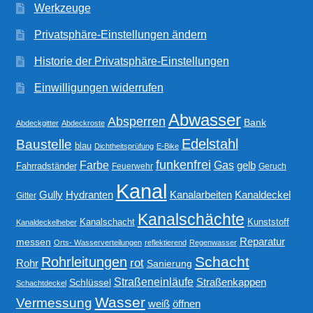
Werkzeuge
Privatsphäre-Einstellungen ändern
Historie der Privatsphäre-Einstellungen
Einwilligungen widerrufen
Abwasser
Absperren
Bank
Abdeckgitter
Abdeckroste
Edelstahl
Baustelle
blau
Dichtheitsprüfung
E-Bike
funkenfrei
Gas
Farbe
gelb
Fahrradständer
Feuerwehr
Geruch
Kanal
Gully
Kanalarbeiten
Hydranten
Kanaldeckel
Gitter
Kanalschächte
Kanalschacht
Kunststoff
Kanaldeckelheber
Reparatur
messen
Orts- Wasserverteilungen
reflektierend
Regenwasser
Schacht
Rohrleitungen
rot
Rohr
Sanierung
Straßeneinläufe
Straßenkappen
Schlüssel
Schachtdeckel
Wasser
Vermessung
weiß
öffnen