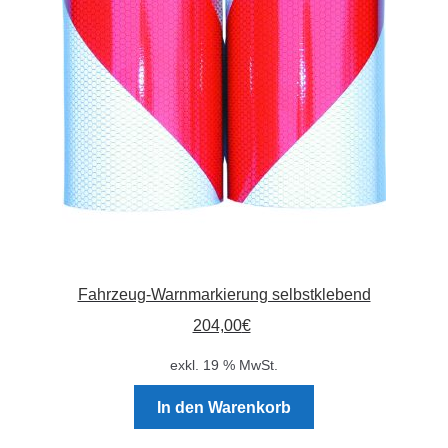
Absperrpfosten
Arbeitskleidung
Baulampen
Baustellenbedarf
Funkenfreies Werkzeug
Fahrzeug-Warnmarkierung selbstklebend
GaLaBau
204,00
€
Hinweisschilder
exkl. 19 % MwSt.
Kanalisation
In den Warenkorb