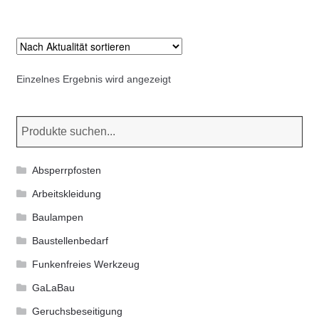
Kommunalbedarf
Neuheiten
Einzelnes Ergebnis wird angezeigt
Rohrauslassgitter
Schachtzubehör
Sonderaktionen
Absperrpfosten
Stadtmöblierung
Arbeitskleidung
Baulampen
Vermessung
Baustellenbedarf
Funkenfreies Werkzeug
Verschiedenes
GaLaBau
Werkzeuge
Geruchsbeseitigung