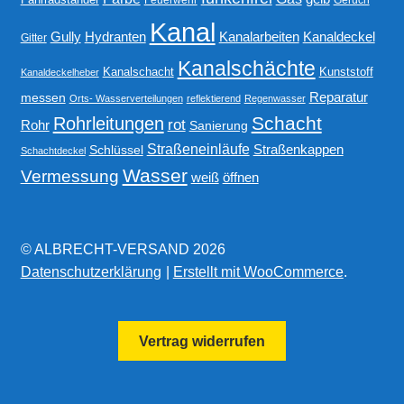
Kanal
Gully
Kanalarbeiten
Hydranten
Kanaldeckel
Gitter
Kanalschächte
Kanalschacht
Kunststoff
Kanaldeckelheber
Reparatur
messen
Orts- Wasserverteilungen
reflektierend
Regenwasser
Schacht
Rohrleitungen
rot
Rohr
Sanierung
Straßeneinläufe
Straßenkappen
Schlüssel
Schachtdeckel
Wasser
Vermessung
weiß
öffnen
© ALBRECHT-VERSAND 2026
Datenschutzerklärung
Erstellt mit WooCommerce
.
Vertrag widerrufen