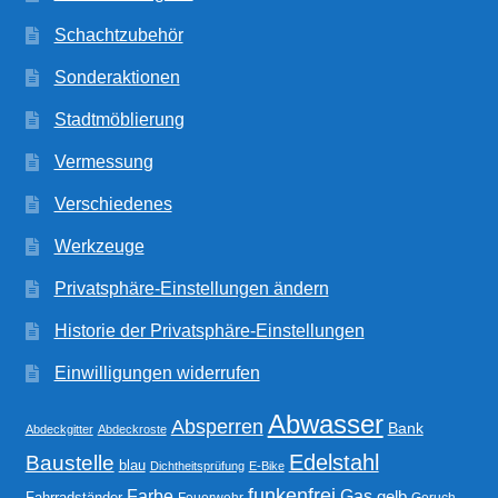
Schachtzubehör
Sonderaktionen
Stadtmöblierung
Vermessung
Verschiedenes
Werkzeuge
Privatsphäre-Einstellungen ändern
Historie der Privatsphäre-Einstellungen
Einwilligungen widerrufen
Abwasser
Absperren
Bank
Abdeckgitter
Abdeckroste
Edelstahl
Baustelle
blau
Dichtheitsprüfung
E-Bike
funkenfrei
Gas
Farbe
gelb
Fahrradständer
Feuerwehr
Geruch