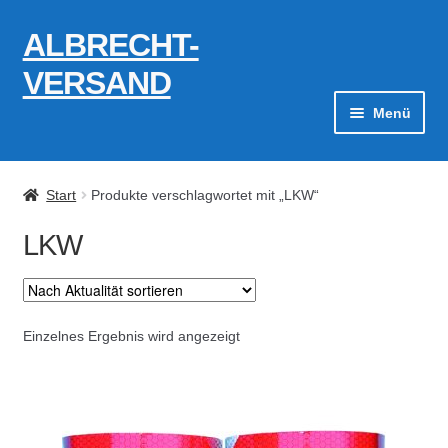
ALBRECHT-
Zur
Zum
Navigation
Inhalt
VERSAND
springen
springen
Menü
Zahlungsarten
Start
Produkte verschlagwortet mit „LKW“
AGB
LKW
Widerrufsbelehrung
Kontakt
Einzelnes Ergebnis wird angezeigt
Datenschutzerklärung
Impressum