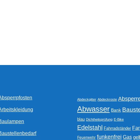
Optionen
können
auf
der
Produktseite
gewählt
werden
Absperrpfosten
Absperr
Abdeckgitter
Abdeckroste
Abwasser
Bauste
Arbeitskleidung
Bank
blau
Dichtheitsprüfung
E-Bike
Baulampen
Edelstahl
Fa
Fahrradständer
Baustellenbedarf
funkenfrei
Gas
gel
Feuerwehr