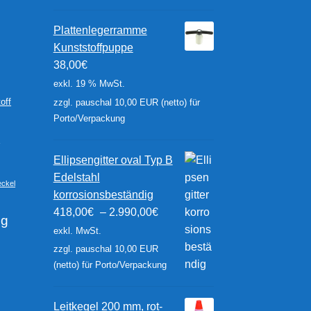
Plattenlegerramme
Kunststoffpuppe
38,00
€
exkl. 19 % MwSt.
zzgl. pauschal 10,00 EUR (netto) für
off
Porto/Verpackung
r
Ellipsengitter oval Typ B
Edelstahl
ckel
korrosionsbeständig
418,00
€
–
2.990,00
€
ng
exkl. MwSt.
zzgl. pauschal 10,00 EUR
(netto) für Porto/Verpackung
Leitkegel 200 mm, rot-