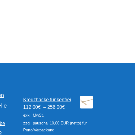
sortiert
Optionen
Optionen
können
können
auf
auf
der
der
Produktseite
Produktseite
gewählt
gewählt
werden
werden
en
Kreuzhacke funkenfrei
lle
112,00
€
–
256,00
€
exkl. MwSt.
rbe
zzgl. pauschal 10,00 EUR (netto) für
Porto/Verpackung
b