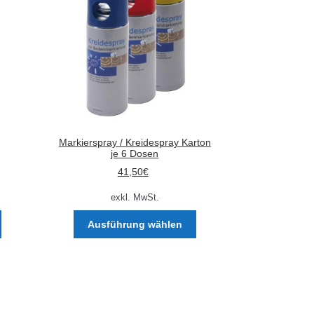
Markierspray / Kreidespray Karton
je 6 Dosen
41,50
€
exkl. MwSt.
Dieses
Dieses
Ausführung wählen
Produkt
Produkt
weist
weist
mehrere
mehrere
Varianten
Varianten
Nach
auf.
auf.
Aktualität
Die
Die