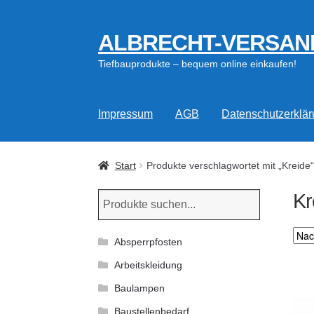
ALBRECHT-VERSAN
Zur
Zum
Navigation
Inhalt
Tiefbauprodukte – bequem online einkaufen!
springen
springen
Impressum
AGB
Datenschutzerklä
Start
Produkte verschlagwortet mit „Kreide“
Kr
Absperrpfosten
Arbeitskleidung
Baulampen
Baustellenbedarf