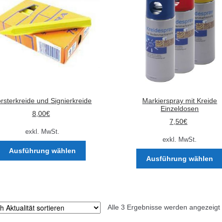
rsterkreide und Signierkreide
Markierspray mit Kreide
Einzeldosen
8,00
€
7,50
€
exkl. MwSt.
exkl. MwSt.
Dieses
Ausführung wählen
Produkt
Ausführung wählen
weist
mehrere
Varianten
auf.
Alle 3 Ergebnisse werden angezeigt
Die