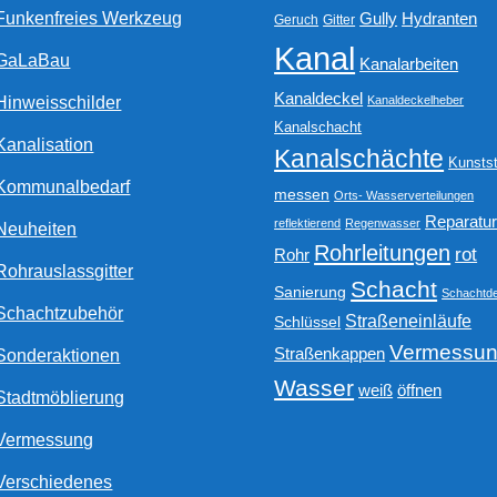
Funkenfreies Werkzeug
Gully
Hydranten
Geruch
Gitter
Kanal
GaLaBau
Kanalarbeiten
Kanaldeckel
Hinweisschilder
Kanaldeckelheber
Kanalschacht
Kanalisation
Kanalschächte
Kunstst
Kommunalbedarf
messen
Orts- Wasserverteilungen
Reparatu
reflektierend
Regenwasser
Neuheiten
Rohrleitungen
rot
Rohr
Rohrauslassgitter
Schacht
Sanierung
Schachtde
Schachtzubehör
Straßeneinläufe
Schlüssel
Vermessu
Straßenkappen
Sonderaktionen
Wasser
weiß
öffnen
Stadtmöblierung
Vermessung
Verschiedenes