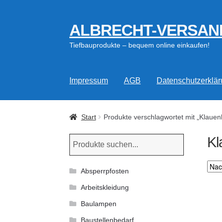
ALBRECHT-VERSAN
Zur
Zum
Navigation
Inhalt
Tiefbauprodukte – bequem online einkaufen!
springen
springen
Impressum
AGB
Datenschutzerklä
Start
Produkte verschlagwortet mit „Klau
K
Absperrpfosten
Arbeitskleidung
Baulampen
Baustellenbedarf