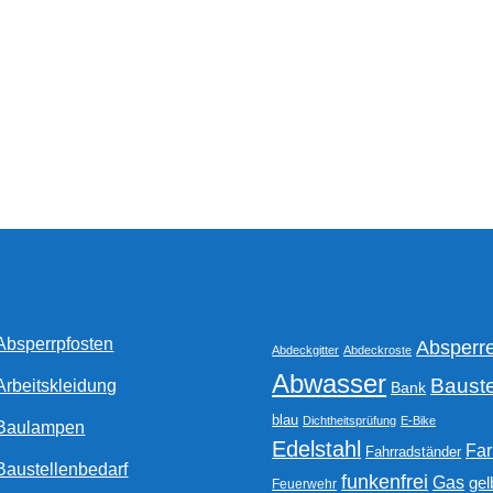
Optionen
können
auf
der
Produktseite
gewählt
werden
Absperrpfosten
Absperr
Abdeckgitter
Abdeckroste
Abwasser
Bauste
Arbeitskleidung
Bank
blau
Dichtheitsprüfung
E-Bike
Baulampen
Edelstahl
Fa
Fahrradständer
Baustellenbedarf
funkenfrei
Gas
gel
Feuerwehr