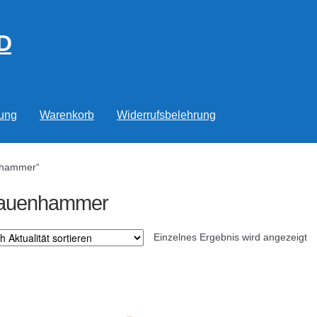
D
rung
Warenkorb
Widerrufsbelehrung
enhammer“
lauenhammer
Einzelnes Ergebnis wird angezeigt