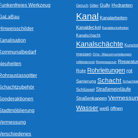
Funkenfreies Werkzeug
Gully
Hydranten
Geruch
Gitter
Kanal
GaLaBau
Kanalarbeiten
Kanaldeckel
Hinweisschilder
Kanaldeckelheber
Kanalschacht
Kanalisation
Kanalschächte
Kunstst
Kommunalbedarf
messen
Orts- Wasserverteilungen
Reparatu
reflektierend
Regenwasser
Neuheiten
Rohrleitungen
rot
Rohr
Rohrauslassgitter
Schacht
Sanierung
Schachtde
Schachtzubehör
Straßeneinläufe
Schlüssel
Vermessu
Straßenkappen
Sonderaktionen
Wasser
weiß
öffnen
Stadtmöblierung
Vermessung
Verschiedenes