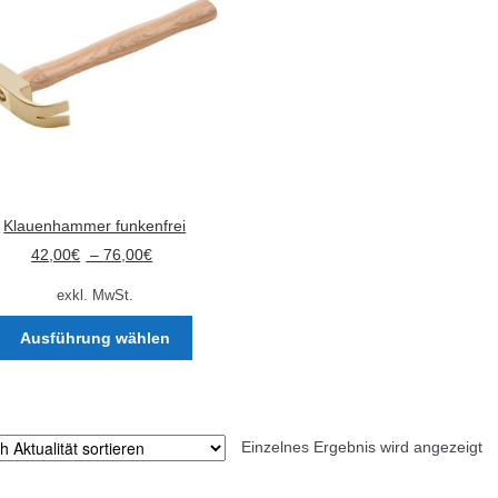
Klauenhammer funkenfrei
42,00
€
–
76,00
€
exkl. MwSt.
Dieses
Ausführung wählen
Produkt
weist
mehrere
Varianten
Einzelnes Ergebnis wird angezeigt
auf.
Die