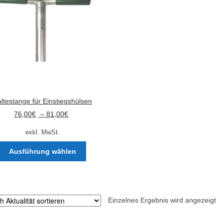
ltestange für Einstiegshülsen
76,00
€
–
81,00
€
exkl. MwSt.
Dieses
Ausführung wählen
Produkt
weist
mehrere
Varianten
Einzelnes Ergebnis wird angezeigt
auf.
Die