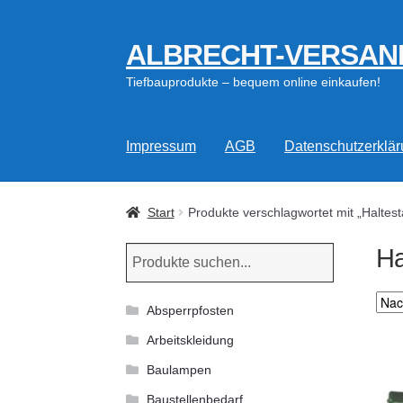
ALBRECHT-VERSAN
Zur
Zum
Navigation
Inhalt
Tiefbauprodukte – bequem online einkaufen!
springen
springen
Impressum
AGB
Datenschutzerklä
Start
Produkte verschlagwortet mit „Haltes
Ha
Absperrpfosten
Arbeitskleidung
Baulampen
Baustellenbedarf