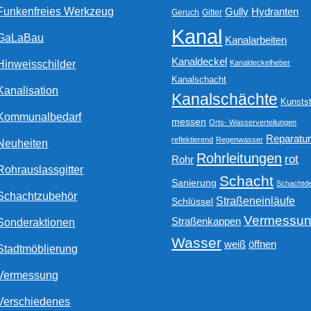
Funkenfreies Werkzeug
Gully
Hydranten
Geruch
Gitter
Kanal
GaLaBau
Kanalarbeiten
Kanaldeckel
Hinweisschilder
Kanaldeckelheber
Kanalschacht
Kanalisation
Kanalschächte
Kunstst
Kommunalbedarf
messen
Orts- Wasserverteilungen
Reparatu
reflektierend
Regenwasser
Neuheiten
Rohrleitungen
rot
Rohr
Rohrauslassgitter
Schacht
Sanierung
Schachtde
Schachtzubehör
Straßeneinläufe
Schlüssel
Vermessu
Straßenkappen
Sonderaktionen
Wasser
weiß
öffnen
Stadtmöblierung
Vermessung
Verschiedenes