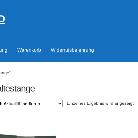
D
rung
Warenkorb
Widerrufsbelehrung
tange“
ltestange
Einzelnes Ergebnis wird angezeigt