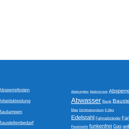
Optionen
können
auf
der
Produktseite
gewählt
werden
Absperrpfosten
Absperr
Abdeckgitter
Abdeckroste
Abwasser
Bauste
Arbeitskleidung
Bank
blau
Dichtheitsprüfung
E-Bike
Baulampen
Edelstahl
Fa
Fahrradständer
Baustellenbedarf
funkenfrei
Gas
gel
Feuerwehr