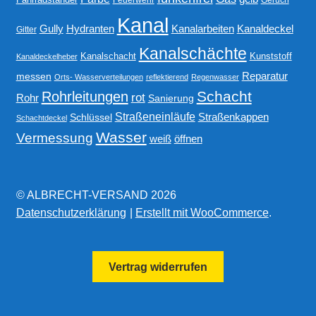
Kanal
Gully
Kanalarbeiten
Hydranten
Kanaldeckel
Gitter
Kanalschächte
Kanalschacht
Kunststoff
Kanaldeckelheber
Reparatur
messen
Orts- Wasserverteilungen
reflektierend
Regenwasser
Schacht
Rohrleitungen
rot
Rohr
Sanierung
Straßeneinläufe
Straßenkappen
Schlüssel
Schachtdeckel
Wasser
Vermessung
weiß
öffnen
© ALBRECHT-VERSAND 2026
Datenschutzerklärung
Erstellt mit WooCommerce
.
Vertrag widerrufen