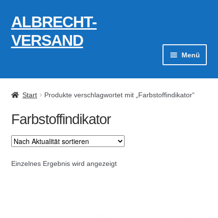
ALBRECHT-
Zur
Zum
Navigation
Inhalt
VERSAND
springen
springen
Menü
Zahlungsarten
Start
Produkte verschlagwortet mit „Farbstoffindikator“
AGB
Farbstoffindikator
Widerrufsbelehrung
Kontakt
Einzelnes Ergebnis wird angezeigt
Datenschutzerklärung
Impressum