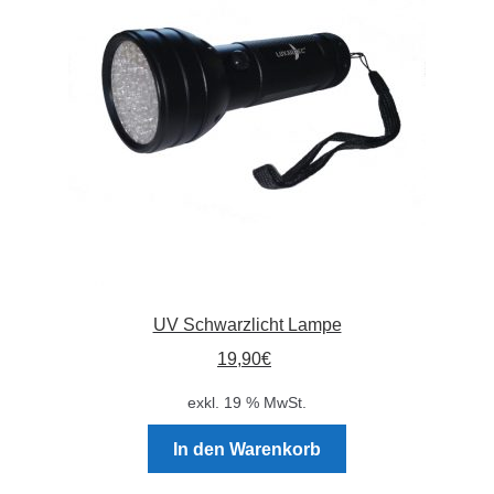
Absperrpfosten
Arbeitskleidung
Baulampen
Baustellenbedarf
Funkenfreies Werkzeug
UV Schwarzlicht Lampe
GaLaBau
19,90
€
Hinweisschilder
exkl. 19 % MwSt.
Kanalisation
In den Warenkorb