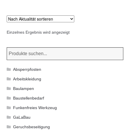
Kommunalbedarf
Neuheiten
Einzelnes Ergebnis wird angezeigt
Rohrauslassgitter
Schachtzubehör
Sonderaktionen
Absperrpfosten
Stadtmöblierung
Arbeitskleidung
Baulampen
Vermessung
Baustellenbedarf
Funkenfreies Werkzeug
Verschiedenes
GaLaBau
Werkzeuge
Geruchsbeseitigung