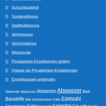
Schachtzubehör
Sonderaktionen
Stadtmöblierung
Vermessung
Verschiedenes
Werkzeuge
Privatsphäre-Einstellungen ändern
Historie der Privatsphäre-Einstellungen
Einwilligungen widerrufen
Abwasser
Absperren
Bank
Abdeckgitter
Abdeckroste
Edelstahl
Baustelle
blau
Dichtheitsprüfung
E-Bike
funkenfrei
Gas
Farbe
gelb
Fahrradständer
Feuerwehr
Geruch