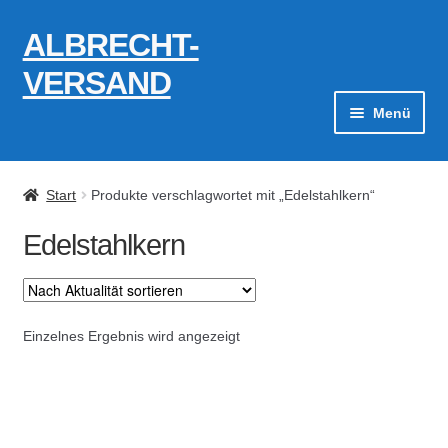
ALBRECHT-
Zur
Zum
Navigation
Inhalt
VERSAND
springen
springen
Menü
Zahlungsarten
Start
Produkte verschlagwortet mit „Edelstahlkern“
AGB
Edelstahlkern
Widerrufsbelehrung
Kontakt
Einzelnes Ergebnis wird angezeigt
Datenschutzerklärung
Impressum