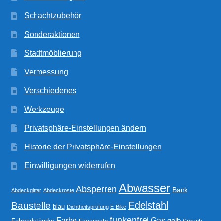
Schachtzubehör
Sonderaktionen
Stadtmöblierung
Vermessung
Verschiedenes
Werkzeuge
Privatsphäre-Einstellungen ändern
Historie der Privatsphäre-Einstellungen
Einwilligungen widerrufen
Abwasser
Absperren
Bank
Abdeckgitter
Abdeckroste
Edelstahl
Baustelle
blau
Dichtheitsprüfung
E-Bike
funkenfrei
Gas
Farbe
gelb
Fahrradständer
Feuerwehr
Geruch