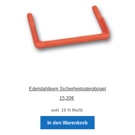
Absperrpfosten
Arbeitskleidung
Baulampen
Baustellenbedarf
Funkenfreies Werkzeug
Edelstahlkern Sicherheitssteigbügel
GaLaBau
15,20
€
Hinweisschilder
exkl. 19 % MwSt.
Kanalisation
In den Warenkorb