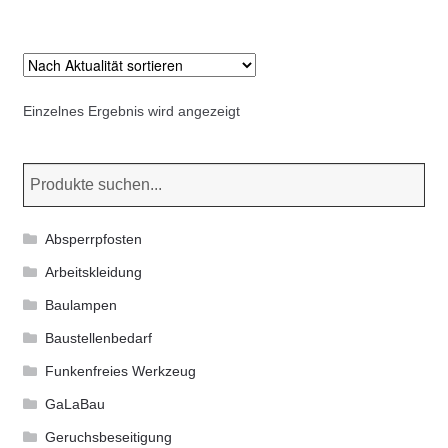
Kommunalbedarf
Neuheiten
Einzelnes Ergebnis wird angezeigt
Rohrauslassgitter
Schachtzubehör
Sonderaktionen
Absperrpfosten
Stadtmöblierung
Arbeitskleidung
Baulampen
Vermessung
Baustellenbedarf
Funkenfreies Werkzeug
Verschiedenes
GaLaBau
Werkzeuge
Geruchsbeseitigung