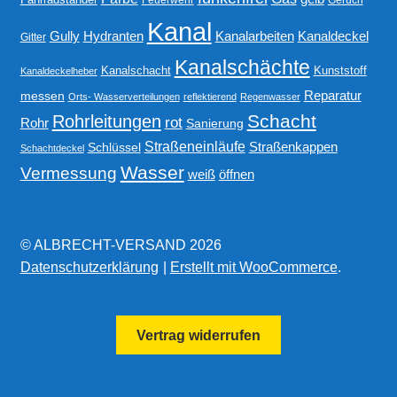
Kanal
Gully
Kanalarbeiten
Hydranten
Kanaldeckel
Gitter
Kanalschächte
Kanalschacht
Kunststoff
Kanaldeckelheber
Reparatur
messen
Orts- Wasserverteilungen
reflektierend
Regenwasser
Schacht
Rohrleitungen
rot
Rohr
Sanierung
Straßeneinläufe
Straßenkappen
Schlüssel
Schachtdeckel
Wasser
Vermessung
weiß
öffnen
© ALBRECHT-VERSAND 2026
Datenschutzerklärung
Erstellt mit WooCommerce
.
Vertrag widerrufen