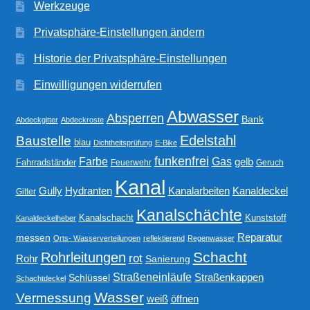
Werkzeuge
Privatsphäre-Einstellungen ändern
Historie der Privatsphäre-Einstellungen
Einwilligungen widerrufen
Abwasser
Absperren
Bank
Abdeckgitter
Abdeckroste
Edelstahl
Baustelle
blau
Dichtheitsprüfung
E-Bike
funkenfrei
Gas
Farbe
gelb
Fahrradständer
Feuerwehr
Geruch
Kanal
Gully
Kanalarbeiten
Hydranten
Kanaldeckel
Gitter
Kanalschächte
Kanalschacht
Kunststoff
Kanaldeckelheber
Reparatur
messen
Orts- Wasserverteilungen
reflektierend
Regenwasser
Schacht
Rohrleitungen
rot
Rohr
Sanierung
Straßeneinläufe
Straßenkappen
Schlüssel
Schachtdeckel
Wasser
Vermessung
weiß
öffnen