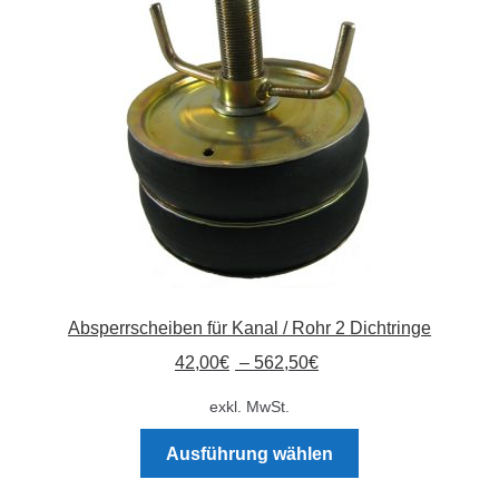
Absperrpfosten
Arbeitskleidung
Baulampen
Baustellenbedarf
Funkenfreies Werkzeug
Absperrscheiben für Kanal / Rohr 2 Dichtringe
GaLaBau
42,00
€
–
562,50
€
Hinweisschilder
exkl. MwSt.
Dieses
Kanalisation
Ausführung wählen
Produkt
weist