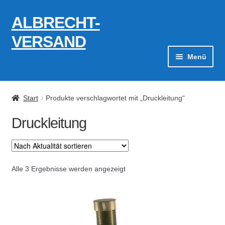
ALBRECHT-
Zur
Zum
Navigation
Inhalt
VERSAND
springen
springen
Menü
Zahlungsarten
Start
Produkte verschlagwortet mit „Druckleitung“
AGB
Druckleitung
Widerrufsbelehrung
Kontakt
Nach
Alle 3 Ergebnisse werden angezeigt
Aktualität
Datenschutzerklärung
sortiert
Impressum