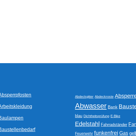
Absperrpfosten
Absperr
Abdeckgitter
Abdeckroste
Abwasser
Bauste
Arbeitskleidung
Bank
blau
Dichtheitsprüfung
E-Bike
Baulampen
Edelstahl
Fa
Fahrradständer
Baustellenbedarf
funkenfrei
Gas
gel
Feuerwehr