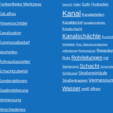
Funkenfreies Werkzeug
Gully
Hydranten
Geruch
Gitter
Kanal
GaLaBau
Kanalarbeiten
Kanaldeckel
Hinweisschilder
Kanaldeckelheber
Kanalschacht
Kanalisation
Kanalschächte
Kunstst
Kommunalbedarf
messen
Orts- Wasserverteilungen
Reparatu
reflektierend
Regenwasser
Neuheiten
Rohrleitungen
rot
Rohr
Rohrauslassgitter
Schacht
Sanierung
Schachtde
Schachtzubehör
Straßeneinläufe
Schlüssel
Vermessu
Straßenkappen
Sonderaktionen
Wasser
weiß
öffnen
Stadtmöblierung
Vermessung
Verschiedenes