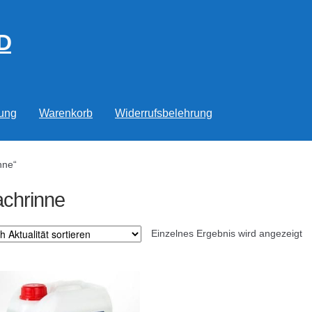
D
rung
Warenkorb
Widerrufsbelehrung
nne“
chrinne
Einzelnes Ergebnis wird angezeigt