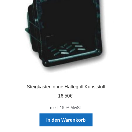
Absperrpfosten
Arbeitskleidung
Baulampen
Baustellenbedarf
Funkenfreies Werkzeug
Steigkasten ohne Haltegriff Kunststoff
GaLaBau
16,50
€
Hinweisschilder
exkl. 19 % MwSt.
Kanalisation
In den Warenkorb