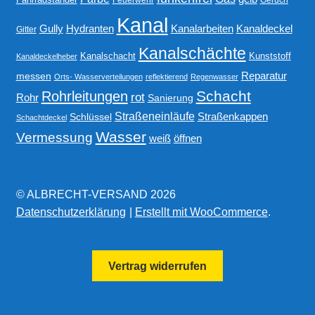
Kanal
Gully
Kanalarbeiten
Hydranten
Kanaldeckel
Gitter
Kanalschächte
Kanalschacht
Kunststoff
Kanaldeckelheber
Reparatur
messen
Orts- Wasserverteilungen
reflektierend
Regenwasser
Schacht
Rohrleitungen
rot
Rohr
Sanierung
Straßeneinläufe
Straßenkappen
Schlüssel
Schachtdeckel
Wasser
Vermessung
weiß
öffnen
© ALBRECHT-VERSAND 2026
Datenschutzerklärung
Erstellt mit WooCommerce
.
Vertrag widerrufen