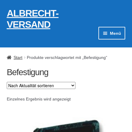
ALBRECHT-
Zur
Zum
Navigation
Inhalt
VERSAND
springen
springen
Menü
Zahlungsarten
Start
Produkte verschlagwortet mit „Befestigung“
AGB
Befestigung
Widerrufsbelehrung
Kontakt
Einzelnes Ergebnis wird angezeigt
Datenschutzerklärung
Impressum