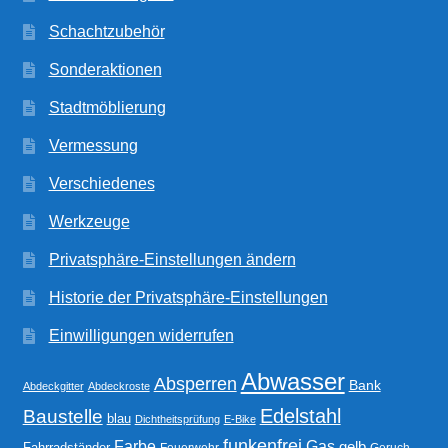
Schachtzubehör
Sonderaktionen
Stadtmöblierung
Vermessung
Verschiedenes
Werkzeuge
Privatsphäre-Einstellungen ändern
Historie der Privatsphäre-Einstellungen
Einwilligungen widerrufen
Abwasser
Absperren
Bank
Abdeckgitter
Abdeckroste
Edelstahl
Baustelle
blau
Dichtheitsprüfung
E-Bike
funkenfrei
Gas
Farbe
gelb
Fahrradständer
Feuerwehr
Geruch