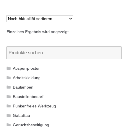
Kommunalbedarf
Neuheiten
Einzelnes Ergebnis wird angezeigt
Rohrauslassgitter
Schachtzubehör
Sonderaktionen
Absperrpfosten
Stadtmöblierung
Arbeitskleidung
Baulampen
Vermessung
Baustellenbedarf
Funkenfreies Werkzeug
Verschiedenes
GaLaBau
Werkzeuge
Geruchsbeseitigung